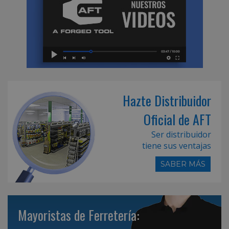
Hazte Distribuidor
Oficial de AFT
Ser distribuidor
tiene sus ventajas
SABER MÁS
Mayoristas de Ferretería: