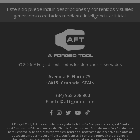
Este sitio puede incluir descripciones y contenidos visuales
generados o editados mediante inteligencia artificial.
© 2026. A Forged Tool. Todos los derechos reservados
Avenida El Florío 75.
18015. Granada. SPAIN
T: (34)
958 208 900
E:
info@aftgrupo.com
A Forged Tool, S.A. ha recibido una ayuda de la Unión Europea con cargo al Fondo
NextGenerationEU, en el marco del Plan de Recuperación, Transformación y Resiliencia,
para Desarrollo de energías renovables dentro del programa de incentivos ligados al
autoconsumo y almacenamiento, con fuentes de energía renovable, así como la
implantación de sistemas térmicos renovables en el sector residencial del Ministerio