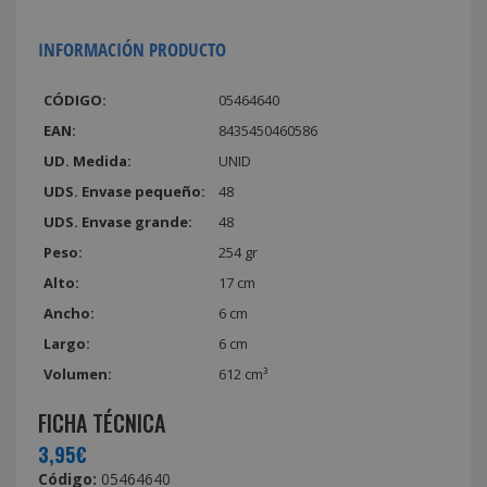
INFORMACIÓN PRODUCTO
CÓDIGO:
05464640
EAN:
8435450460586
UD. Medida:
UNID
UDS. Envase pequeño:
48
UDS. Envase grande:
48
Peso:
254 gr
Alto:
17 cm
Ancho:
6 cm
Largo:
6 cm
Volumen:
612 cm³
FICHA TÉCNICA
3,95€
Código:
05464640