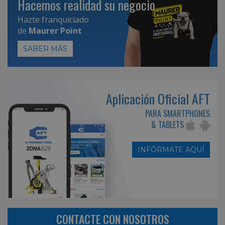
Hacemos realidad su negocio
Hazte franquiciado
de
Maurer Point
SABER MÁS
Aplicación Oficial AFT
PARA SMARTPHONES
& TABLETS
INFÓRMATE AQUÍ
CONTACTE CON NOSOTROS