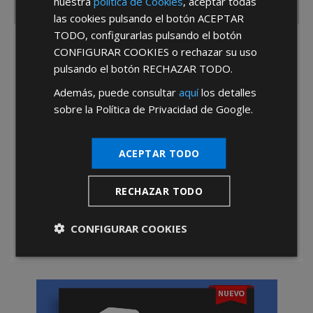
nuestra
política de Cookies
, aceptar todas
las cookies pulsando el botón
ACEPTAR
TODO
, configurarlas pulsando el botón
He leído y acepto la
Política de Privacidad
CONFIGURAR COOKIES
o rechazar su uso
pulsando el botón
RECHAZAR TODO
.
Además, puede consultar
aquí
los detalles
sobre la Política de Privacidad de Google.
ACEPTAR TODO
*Abstenerse particulares, sólo venta a tiendas y empresas minoristas y
mayoristas.
RECHAZAR TODO
CONFIGURAR COOKIES