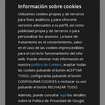
España
Portugal
Otros
Información sobre cookies
Utilizamos cookies propias y de terceros
para fines analíticos y para ofrecerle
servicios adecuados a su perfil, así como
publicidad propia y de terceros o para
personalizar los anuncios. La base de
He leído y acepto la
Política de Privacidad
tratamiento es el consentimiento, salvo
en el caso de las cookies imprescindibles
para el correcto funcionamiento del sitio
web. Puede obtener más información en
nuestra
política de Cookies
, aceptar todas
las cookies pulsando el botón
ACEPTAR
TODO
, configurarlas pulsando el botón
*Abstenerse particulares, sólo venta a tiendas y empresas minoristas y
CONFIGURAR COOKIES
o rechazar su uso
mayoristas.
pulsando el botón
RECHAZAR TODO
.
Además, puede consultar
aquí
los detalles
sobre la Política de Privacidad de Google.