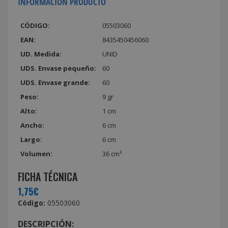
INFORMACIÓN PRODUCTO
CÓDIGO:
05503060
EAN:
8435450456060
UD. Medida:
UNID
UDS. Envase pequeño:
60
UDS. Envase grande:
60
Peso:
9 gr
Alto:
1 cm
Ancho:
6 cm
Largo:
6 cm
Volumen:
36 cm³
FICHA TÉCNICA
1,75€
Código:
05503060
DESCRIPCIÓN: