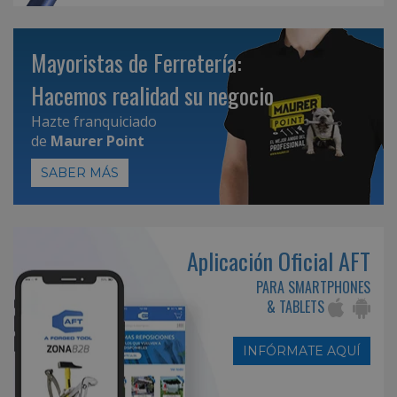
Mayoristas de Ferretería:
Hacemos realidad su negocio
Hazte franquiciado
de
Maurer Point
SABER MÁS
Aplicación Oficial AFT
PARA SMARTPHONES
& TABLETS
INFÓRMATE AQUÍ