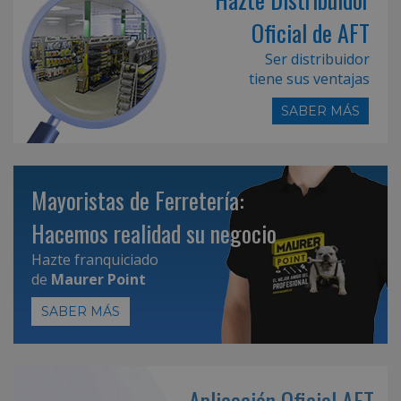
Oficial de AFT
Ser distribuidor
tiene sus ventajas
SABER MÁS
Mayoristas de Ferretería:
Hacemos realidad su negocio
Hazte franquiciado
de
Maurer Point
SABER MÁS
Aplicación Oficial AFT