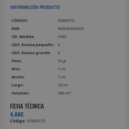
INFORMACIÓN PRODUCTO
CÓDIGO:
05800070
EAN:
8435450426926
UD. Medida:
UNID
UDS. Envase pequeño:
6
UDS. Envase grande:
6
Peso:
56 gr
Alto:
3 cm
Ancho:
7 cm
Largo:
28 cm
Volumen:
588 cm³
FICHA TÉCNICA
4,60€
Código:
05800070