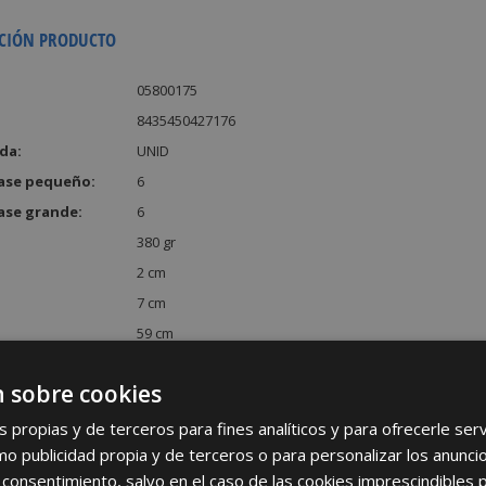
CIÓN PRODUCTO
05800175
8435450427176
da:
UNID
ase pequeño:
6
ase grande:
6
380 gr
2 cm
7 cm
59 cm
:
826 cm³
 sobre cookies
s propias y de terceros para fines analíticos y para ofrecerle se
como publicidad propia y de terceros o para personalizar los anunci
 consentimiento, salvo en el caso de las cookies imprescindibles 