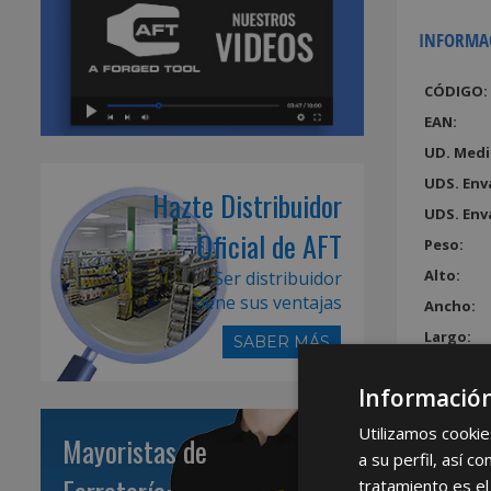
INFORMA
CÓDIGO:
EAN:
UD. Medi
UDS. Env
Hazte Distribuidor
UDS. Env
Oficial de AFT
Peso:
Alto:
Ser distribuidor
tiene sus ventajas
Ancho:
Largo:
SABER MÁS
Volumen
Información
Utilizamos cookie
Mayoristas de
a su perfil, así 
tratamiento es el