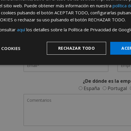
el sitio web. Puede obtener más información en nuestra
política 
REGÍSTRATE PARA HACERTE 
s cookies pulsando el botón
ACEPTAR TODO
, configurarlas pulsa
OKIES
o rechazar su uso pulsando el botón
RECHAZAR TODO
.
Desde
aquí
podrá ver todas las ventaj
onsultar
aquí
los detalles sobre la Política de Privacidad de Googl
Rellene este formulario y nos pondremos en contacto c
 COOKIES
RECHAZAR TODO
ACE
¿De dónde es la emp
España
Portugal