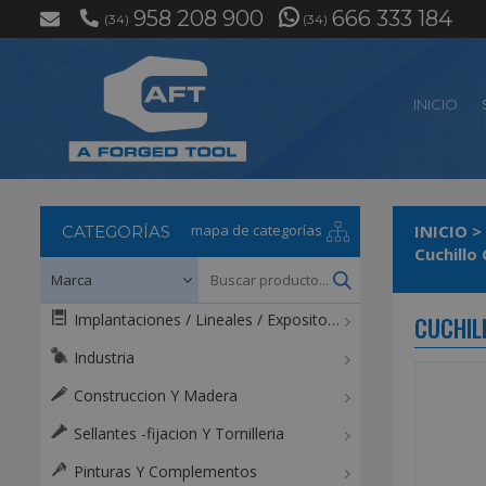
958 208 900
666 333 184
(34)
(34)
INICIO
mapa de categorías
INICIO
>
CATEGORÍAS
Cuchillo
Implantaciones / Lineales / Expositores / Mostradores
CUCHIL
Industria
Construccion Y Madera
Sellantes -fijacion Y Tornilleria
Pinturas Y Complementos