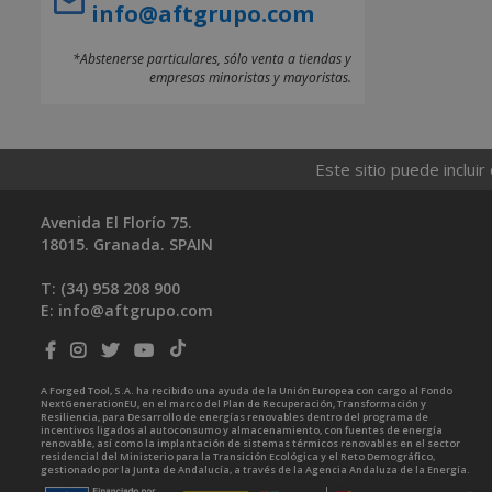
info@aftgrupo.com
*Abstenerse particulares, sólo venta a tiendas y
empresas minoristas y mayoristas.
Este sitio puede incluir
Avenida El Florío 75.
18015. Granada. SPAIN
T: (34)
958 208 900
E:
info@aftgrupo.com
A Forged Tool, S.A. ha recibido una ayuda de la Unión Europea con cargo al Fondo
NextGenerationEU, en el marco del Plan de Recuperación, Transformación y
Resiliencia, para Desarrollo de energías renovables dentro del programa de
incentivos ligados al autoconsumo y almacenamiento, con fuentes de energía
renovable, así como la implantación de sistemas térmicos renovables en el sector
residencial del Ministerio para la Transición Ecológica y el Reto Demográfico,
gestionado por la Junta de Andalucía, a través de la Agencia Andaluza de la Energía.