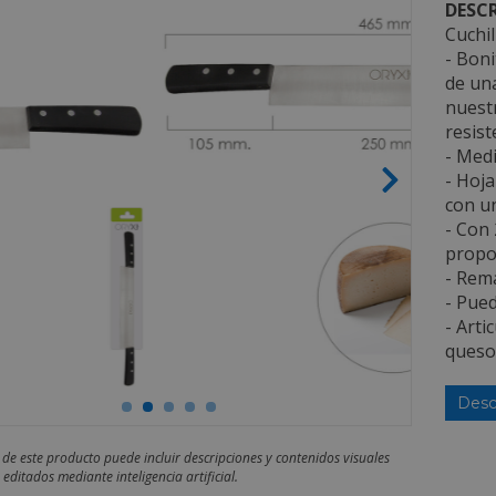
DESCR
Cuchi
- Boni
de una
nuest
resist
- Medi
- Hoja
con un
- Con
propor
- Rema
- Pued
- Arti
quesos
Desc
 de este producto puede incluir descripciones y contenidos visuales
editados mediante inteligencia artificial.