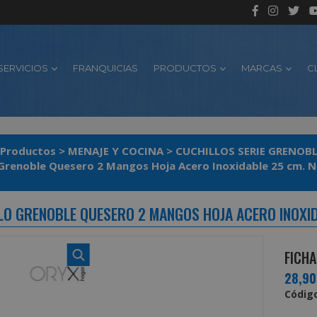
SERVICIOS
FRANQUICIAS
PRODUCTOS
MARCAS
C
Productos
>
MENAJE Y COCINA
>
CUCHILLOS SERIE GRENOB
 Grenoble Quesero 2 Mangos Hoja Acero Inoxidable 25 cm. 
LO GRENOBLE QUESERO 2 MANGOS HOJA ACERO INOXID
FICHA
28,9
Código