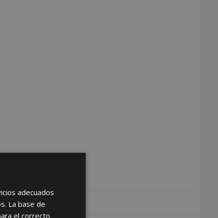
rvicios adecuados
os. La base de
para el correcto