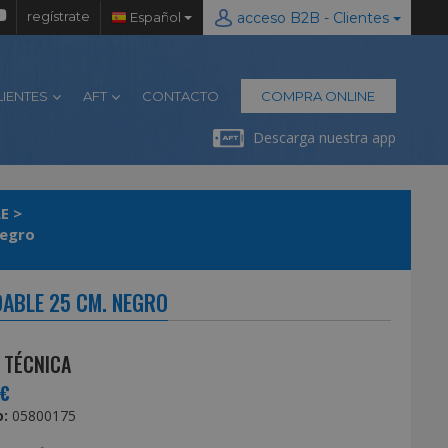
regístrate
Español
acceso B2B - Clientes
LIENTES
AFT
CONTACTO
COMPRA ONLINE
Descarga nuestra app
LE
>
Negro
ABLE 25 CM. NEGRO
 TÉCNICA
0€
:
05800175