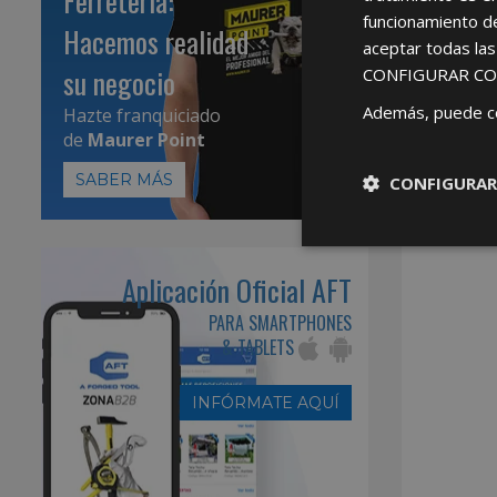
Ferretería:
funcionamiento d
Hacemos realidad
aceptar todas la
su negocio
CONFIGURAR CO
Además, puede c
Hazte franquiciado
de
Maurer Point
SABER MÁS
CONFIGURAR
Aplicación Oficial AFT
PARA SMARTPHONES
& TABLETS
INFÓRMATE AQUÍ