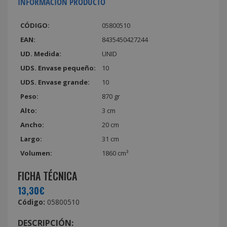
INFORMACIÓN PRODUCTO
CÓDIGO:
05800510
EAN:
8435450427244
UD. Medida:
UNID
UDS. Envase pequeño:
10
UDS. Envase grande:
10
Peso:
870 gr
Alto:
3 cm
Ancho:
20 cm
Largo:
31 cm
Volumen:
1860 cm³
FICHA TÉCNICA
13,30€
Código:
05800510
DESCRIPCIÓN: