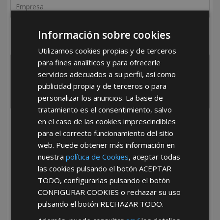
¿De dónde es la empresa?
Información sobre cookies
España
Portugal
Otros
Utilizamos cookies propias y de terceros
para fines analíticos y para ofrecerle
servicios adecuados a su perfil, así como
publicidad propia y de terceros o para
personalizar los anuncios. La base de
tratamiento es el consentimiento, salvo
en el caso de las cookies imprescindibles
He leído y acepto la
Política de Privacidad
para el correcto funcionamiento del sitio
web. Puede obtener más información en
nuestra
política de Cookies
, aceptar todas
las cookies pulsando el botón
ACEPTAR
TODO
, configurarlas pulsando el botón
CONFIGURAR COOKIES
o rechazar su uso
pulsando el botón
RECHAZAR TODO
.
*Abstenerse particulares, sólo venta a tiendas y empresas minoristas y
mayoristas.