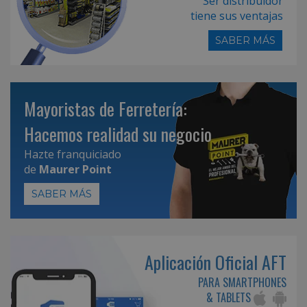
Ser distribuidor
tiene sus ventajas
SABER MÁS
Mayoristas de Ferretería:
Hacemos realidad su negocio
Hazte franquiciado
de
Maurer Point
SABER MÁS
Aplicación Oficial AFT
PARA SMARTPHONES
& TABLETS