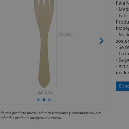
Pala 
- Medi
- Fabr
Produc
biodeg
- Mad
soste
- Se r
- La m
- Se p
- Arti
mader
Desc
 de este producto puede incluir descripciones y contenidos visuales
editados mediante inteligencia artificial.