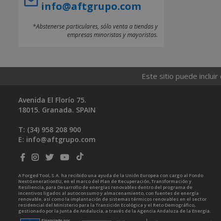
info@aftgrupo.com
*Abstenerse particulares, sólo venta a tiendas y
empresas minoristas y mayoristas.
Este sitio puede incluir
Avenida El Florío 75.
18015. Granada. SPAIN
T: (34)
958 208 900
E:
info@aftgrupo.com
A Forged Tool, S.A. ha recibido una ayuda de la Unión Europea con cargo al Fondo
NextGenerationEU, en el marco del Plan de Recuperación, Transformación y
Resiliencia, para Desarrollo de energías renovables dentro del programa de
incentivos ligados al autoconsumo y almacenamiento, con fuentes de energía
renovable, así como la implantación de sistemas térmicos renovables en el sector
residencial del Ministerio para la Transición Ecológica y el Reto Demográfico,
gestionado por la Junta de Andalucía, a través de la Agencia Andaluza de la Energía.