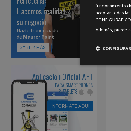
Ferretería:
funcionamiento d
Hacemos realidad
aceptar todas la
su negocio
CONFIGURAR CO
Además, puede c
Hazte franquiciado
de
Maurer Point
SABER MÁS
CONFIGURAR
Aplicación Oficial AFT
PARA SMARTPHONES
& TABLETS
INFÓRMATE AQUÍ