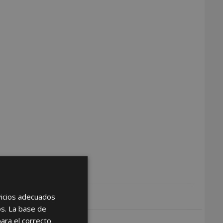
rvicios adecuados
os. La base de
para el correcto