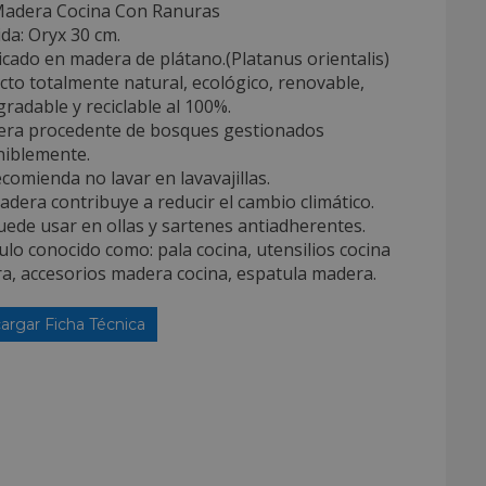
Madera Cocina Con Ranuras
da: Oryx 30 cm.
icado en madera de plátano.(Platanus orientalis)
to totalmente natural, ecológico, renovable,
radable y reciclable al 100%.
era procedente de bosques gestionados
niblemente.
ecomienda no lavar en lavavajillas.
adera contribuye a reducir el cambio climático.
uede usar en ollas y sartenes antiadherentes.
culo conocido como: pala cocina, utensilios cocina
a, accesorios madera cocina, espatula madera.
argar Ficha Técnica