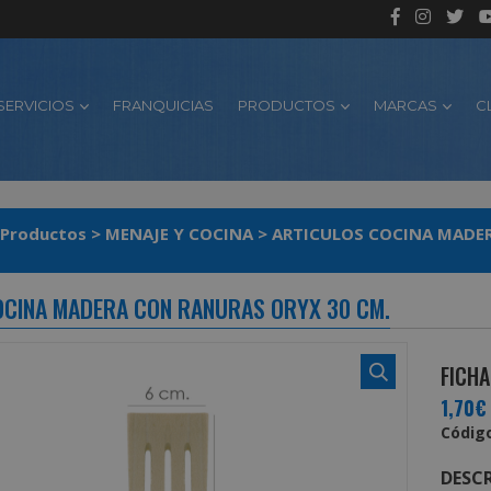
SERVICIOS
FRANQUICIAS
PRODUCTOS
MARCAS
C
Productos
>
MENAJE Y COCINA
>
ARTICULOS COCINA MADE
OCINA MADERA CON RANURAS ORYX 30 CM.
FICHA
1,70€
Código
DESCR