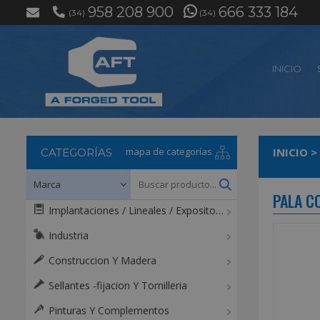
958 208 900
666 333 184
(34)
(34)
INICIO
mapa de categorías
INICIO
>
CATEGORÍAS
PALA C
Implantaciones / Lineales / Expositores / Mostradores
Industria
Construccion Y Madera
Sellantes -fijacion Y Tornilleria
Pinturas Y Complementos