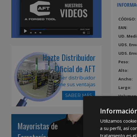
INFORMA
CÓDIGO:
EAN:
UD. Medi
UDS. Env
UDS. Env
Hazte Distribuidor
Peso:
Oficial de AFT
Alto:
Ser distribuidor
Ancho:
tiene sus ventajas
Largo:
SABER MÁS
Volumen
Información
Utilizamos cookie
Mayoristas de
a su perfil, así 
tratamiento es el