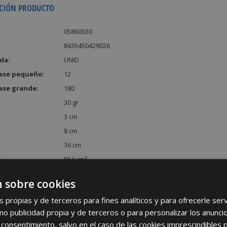
CIÓN PRODUCTO
05860030
8435450429026
da:
UNID
ase pequeño:
12
ase grande:
180
30 gr
3 cm
8 cm
36 cm
:
864 cm³
 sobre cookies
s propias y de terceros para fines analíticos y para ofrecerle se
como publicidad propia y de terceros o para personalizar los anunci
 consentimiento, salvo en el caso de las cookies imprescindibles 