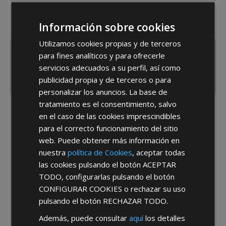
¿De dónde es la empresa?
Información sobre cookies
España
Portugal
Otros
Utilizamos cookies propias y de terceros
para fines analíticos y para ofrecerle
servicios adecuados a su perfil, así como
publicidad propia y de terceros o para
personalizar los anuncios. La base de
tratamiento es el consentimiento, salvo
He leído y acepto la
Política de Privacidad
en el caso de las cookies imprescindibles
para el correcto funcionamiento del sitio
web. Puede obtener más información en
nuestra
política de Cookies
, aceptar todas
las cookies pulsando el botón
ACEPTAR
TODO
, configurarlas pulsando el botón
CONFIGURAR COOKIES
o rechazar su uso
*Abstenerse particulares, sólo venta a tiendas y empresas minoristas y
pulsando el botón
RECHAZAR TODO
.
mayoristas.
Además, puede consultar
aquí
los detalles