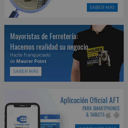
SABER MÁS
Mayoristas de Ferretería:
Hacemos realidad su negocio
Hazte franquiciado
de
Maurer Point
SABER MÁS
Aplicación Oficial AFT
PARA SMARTPHONES
& TABLETS