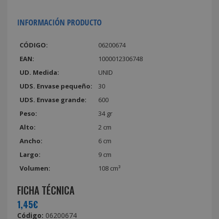
INFORMACIÓN PRODUCTO
CÓDIGO:
06200674
EAN:
1000012306748
UD. Medida:
UNID
UDS. Envase pequeño:
30
UDS. Envase grande:
600
Peso:
34 gr
Alto:
2 cm
Ancho:
6 cm
Largo:
9 cm
Volumen:
108 cm³
FICHA TÉCNICA
1,45€
Código:
06200674