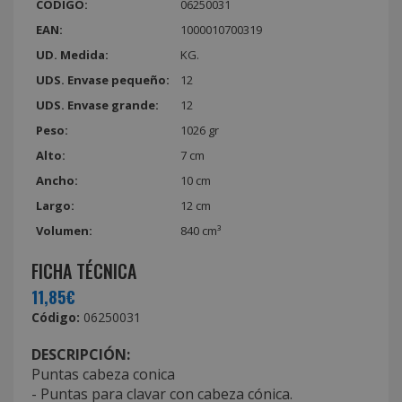
CÓDIGO:
06250031
EAN:
1000010700319
UD. Medida:
KG.
UDS. Envase pequeño:
12
UDS. Envase grande:
12
Peso:
1026 gr
Alto:
7 cm
Ancho:
10 cm
Largo:
12 cm
Volumen:
840 cm³
FICHA TÉCNICA
11,85€
Código:
06250031
DESCRIPCIÓN:
Puntas cabeza conica
- Puntas para clavar con cabeza cónica.