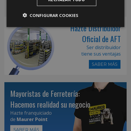
CONFIGURAR COOKIES
Hazte Distribuidor
Oficial de AFT
Ser distribuidor
tiene sus ventajas
SABER MÁS
Mayoristas de Ferretería:
Hacemos realidad su negocio
Hazte franquiciado
de
Maurer Point
SABER MÁS