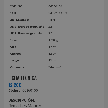
CÓDIGO:
06260100
EAN:
8435231938235
UD. Medida:
CIEN
UDS. Envase pequeño:
2.5
UDS. Envase grande:
2.5
Peso:
1784 gr
Alto:
17 cm
Ancho:
12 cm
Largo:
12 cm
Volumen:
2448 cm³
FICHA TÉCNICA
12,20€
Código:
06260100
DESCRIPCIÓN:
Remaches Maurer.