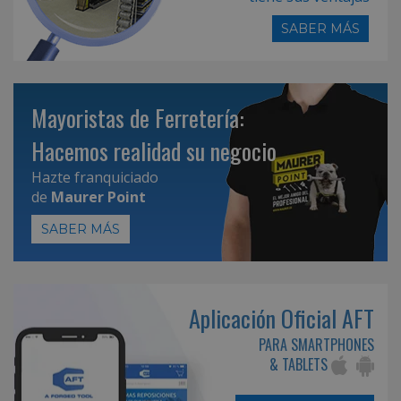
SABER MÁS
Mayoristas de Ferretería:
Hacemos realidad su negocio
Hazte franquiciado
de
Maurer Point
SABER MÁS
Aplicación Oficial AFT
PARA SMARTPHONES
& TABLETS