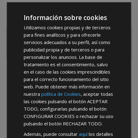
¿De dónde es la empresa?
Información sobre cookies
España
Portugal
Otros
Utilizamos cookies propias y de terceros
para fines analíticos y para ofrecerle
servicios adecuados a su perfil, así como
publicidad propia y de terceros o para
personalizar los anuncios. La base de
tratamiento es el consentimiento, salvo
He leído y acepto la
Política de Privacidad
en el caso de las cookies imprescindibles
para el correcto funcionamiento del sitio
web. Puede obtener más información en
nuestra
política de Cookies
, aceptar todas
las cookies pulsando el botón
ACEPTAR
TODO
, configurarlas pulsando el botón
CONFIGURAR COOKIES
o rechazar su uso
*Abstenerse particulares, sólo venta a tiendas y empresas minoristas y
pulsando el botón
RECHAZAR TODO
.
mayoristas.
Además, puede consultar
aquí
los detalles