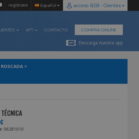
regístrate
Español
acceso B2B - Clientes
LIENTES
AFT
CONTACTO
COMPRA ONLINE
Descarga nuestra app
A ROSCADA
>
 TÉCNICA
0€
:
06281010