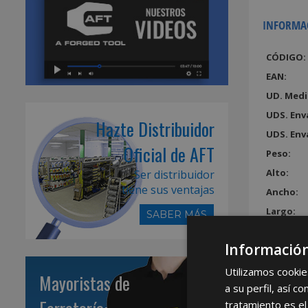
INFORMA
CÓDIGO:
EAN:
UD. Medi
UDS. Env
Hazte Distribuidor
UDS. Env
Oficial de AFT
Peso:
Alto:
Ser distribuidor
tiene sus ventajas
Ancho:
Largo:
SABER MÁS
Volumen
Información
Utilizamos cookie
Mayoristas de
a su perfil, así 
tratamiento es el