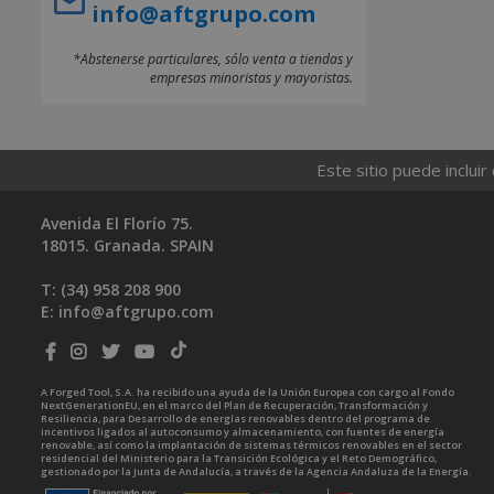
info@aftgrupo.com
*Abstenerse particulares, sólo venta a tiendas y
empresas minoristas y mayoristas.
Este sitio puede incluir
Avenida El Florío 75.
18015. Granada. SPAIN
T: (34)
958 208 900
E:
info@aftgrupo.com
A Forged Tool, S.A. ha recibido una ayuda de la Unión Europea con cargo al Fondo
NextGenerationEU, en el marco del Plan de Recuperación, Transformación y
Resiliencia, para Desarrollo de energías renovables dentro del programa de
incentivos ligados al autoconsumo y almacenamiento, con fuentes de energía
renovable, así como la implantación de sistemas térmicos renovables en el sector
residencial del Ministerio para la Transición Ecológica y el Reto Demográfico,
gestionado por la Junta de Andalucía, a través de la Agencia Andaluza de la Energía.