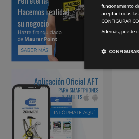
Ferretería:
funcionamiento d
Hacemos realidad
aceptar todas la
su negocio
CONFIGURAR CO
Además, puede c
Hazte franquiciado
de
Maurer Point
SABER MÁS
CONFIGURAR
Aplicación Oficial AFT
PARA SMARTPHONES
& TABLETS
INFÓRMATE AQUÍ