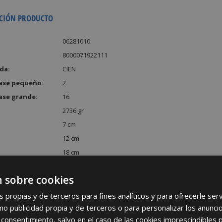
CIÓN PRODUCTO
06281010
8000071922111
da:
CIEN
ase pequeño:
2
ase grande:
16
2736 gr
7 cm
12 cm
18 cm
:
1512 cm³
 sobre cookies
s propias y de terceros para fines analíticos y para ofrecerle se
como publicidad propia y de terceros o para personalizar los anunci
 consentimiento, salvo en el caso de las cookies imprescindibles 