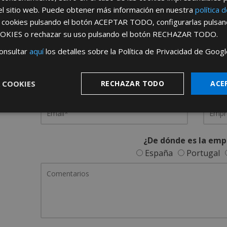
el sitio web. Puede obtener más información en nuestra
política 
REGÍSTRATE PARA HACERTE 
s cookies pulsando el botón
ACEPTAR TODO
, configurarlas pulsa
OKIES
o rechazar su uso pulsando el botón
RECHAZAR TODO
.
Desde
aquí
podrá ver todas las ventaj
onsultar
aquí
los detalles sobre la Política de Privacidad de Googl
Rellene este formulario y nos pondremos en contacto c
 COOKIES
RECHAZAR TODO
ACE
¿De dónde es la emp
España
Portugal