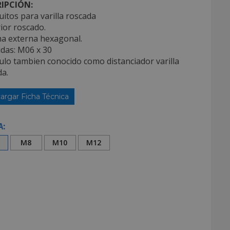
IPCIÓN:
itos para varilla roscada
rior roscado.
ma externa hexagonal.
das: M06 x 30
culo tambien conocido como distanciador varilla
a.
argar Ficha Técnica
A:
M8
M10
M12