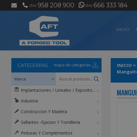
958 208 900
666 333 184
(34)
(34)
INICIO
mapa de categorías
INICIO
>
CATEGORÍAS
Manguito
Implantaciones / Lineales / Expositores / Mostradores
MANGUI
Industria
Construccion Y Madera
Sellantes -fijacion Y Tornilleria
Pinturas Y Complementos