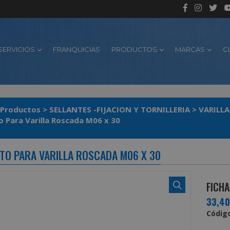
SERVICIOS
FRANQUICIAS
PRODUCTOS
MARCAS
C
Productos
>
SELLANTES -FIJACION Y TORNILLERIA
>
VARILL
 Para Varilla Roscada M06 x 30
TO PARA VARILLA ROSCADA M06 X 30
FICHA
33,4
Código