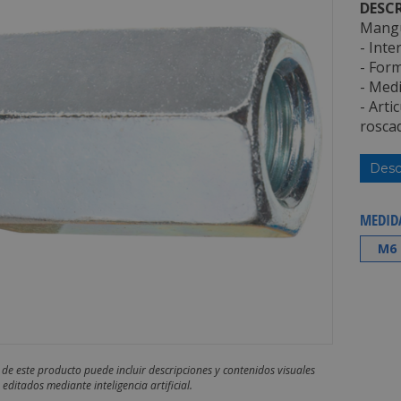
DESCR
Mangu
- Inte
- For
- Medi
- Arti
roscad
Desc
MEDID
M6
 de este producto puede incluir descripciones y contenidos visuales
editados mediante inteligencia artificial.