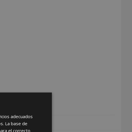
rvicios adecuados
os. La base de
para el correcto