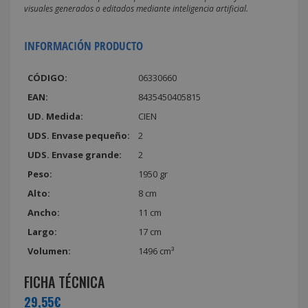
visuales generados o editados mediante inteligencia artificial.
INFORMACIÓN PRODUCTO
CÓDIGO:
06330660
EAN:
8435450405815
UD. Medida:
CIEN
UDS. Envase pequeño:
2
UDS. Envase grande:
2
Peso:
1950 gr
Alto:
8 cm
Ancho:
11 cm
Largo:
17 cm
Volumen:
1496 cm³
FICHA TÉCNICA
29,55€