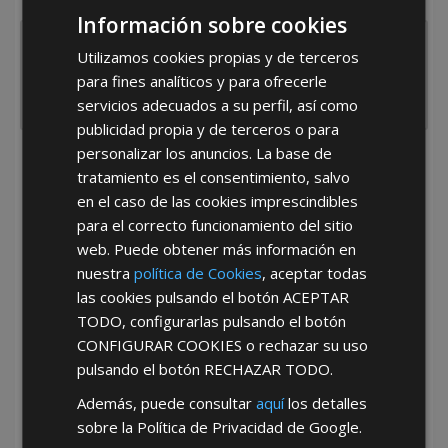
España
Portugal
Otros
Información sobre cookies
Utilizamos cookies propias y de terceros
para fines analíticos y para ofrecerle
servicios adecuados a su perfil, así como
publicidad propia y de terceros o para
personalizar los anuncios. La base de
He leído y acepto la
Política de Privacidad
tratamiento es el consentimiento, salvo
en el caso de las cookies imprescindibles
para el correcto funcionamiento del sitio
web. Puede obtener más información en
nuestra
política de Cookies
, aceptar todas
las cookies pulsando el botón
ACEPTAR
TODO
, configurarlas pulsando el botón
*Abstenerse particulares, sólo venta a tiendas y empresas minoristas y
CONFIGURAR COOKIES
o rechazar su uso
mayoristas.
pulsando el botón
RECHAZAR TODO
.
Además, puede consultar
aquí
los detalles
sobre la Política de Privacidad de Google.