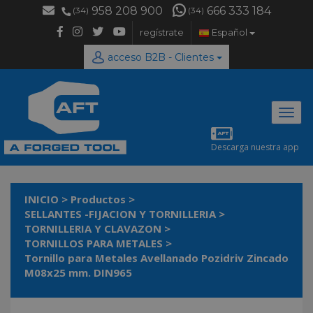
958 208 900
666 333 184
(34)
(34)
regístrate
Español
acceso B2B - Clientes
Desp
naveg
Descarga nuestra app
INICIO
>
Productos
>
SELLANTES -FIJACION Y TORNILLERIA
>
TORNILLERIA Y CLAVAZON
>
TORNILLOS PARA METALES
>
Tornillo para Metales Avellanado Pozidriv Zincado
M08x25 mm. DIN965