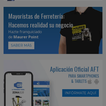
Mayoristas de Ferretería:
Hacemos realidad su negocio
Hazte franquiciado
de
Maurer Point
SABER MÁS
Aplicación Oficial AFT
PARA SMARTPHONES
& TABLETS
INFÓRMATE AQUÍ