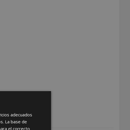
rvicios adecuados
os. La base de
para el correcto