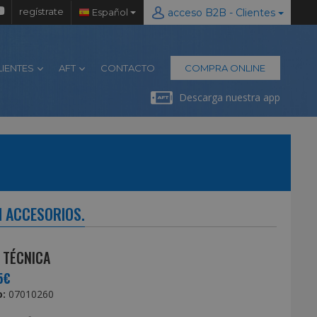
regístrate
Español
acceso B2B - Clientes
LIENTES
AFT
CONTACTO
COMPRA ONLINE
Descarga nuestra app
N ACCESORIOS.
 TÉCNICA
5€
:
07010260