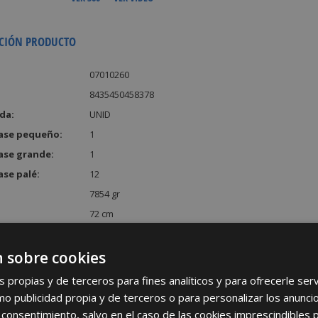
CIÓN PRODUCTO
07010260
8435450458378
da:
UNID
ase pequeño:
1
ase grande:
1
ase palé:
12
7854 gr
72 cm
29 cm
35 cm
 sobre cookies
:
73080 cm³
s propias y de terceros para fines analíticos y para ofrecerle se
como publicidad propia y de terceros o para personalizar los anunci
 consentimiento, salvo en el caso de las cookies imprescindibles 