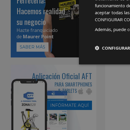
Ferretería:
funcionamiento d
Hacemos realidad
aceptar todas la
su negocio
CONFIGURAR CO
Además, puede c
Hazte franquiciado
de
Maurer Point
SABER MÁS
CONFIGURAR
Aplicación Oficial AFT
PARA SMARTPHONES
& TABLETS
INFÓRMATE AQUÍ