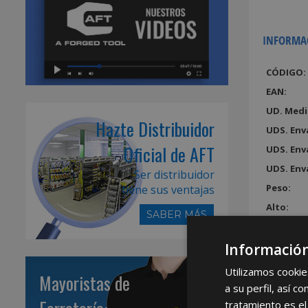
INFORMA
CÓDIGO:
EAN:
UD. Medi
Hazte Distribuidor
UDS. Env
Oficial de AFT
UDS. Env
UDS. Env
Ser distribuidor
Peso:
tiene sus ventajas
Alto:
SABER MÁS
Ancho:
Largo:
Información
Volumen
Utilizamos cookie
Mayoristas de
a su perfil, así 
tratamiento es el