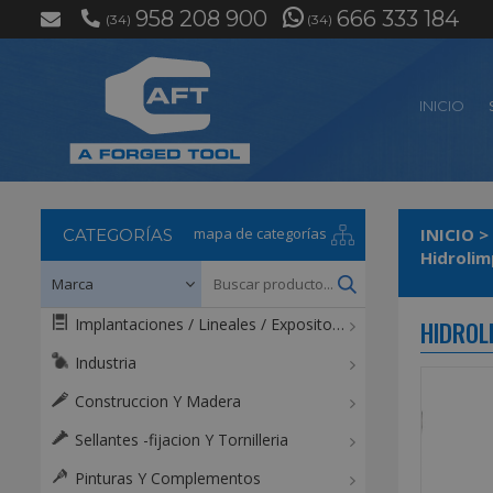
958 208 900
666 333 184
(34)
(34)
INICIO
mapa de categorías
INICIO
>
CATEGORÍAS
Hidrolim
Implantaciones / Lineales / Expositores / Mostradores
HIDROL
Industria
Construccion Y Madera
Sellantes -fijacion Y Tornilleria
Pinturas Y Complementos