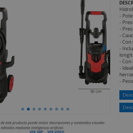
DESCR
Hidro
- Pote
- Pre
- Pres
- Caud
- Con
- Incl
longit
- Con 
- Idea
herram
- Peso
Desc
Desc
 de este producto puede incluir descripciones y contenidos visuales
editados mediante inteligencia artificial.
VER 360º
VER VIDEO