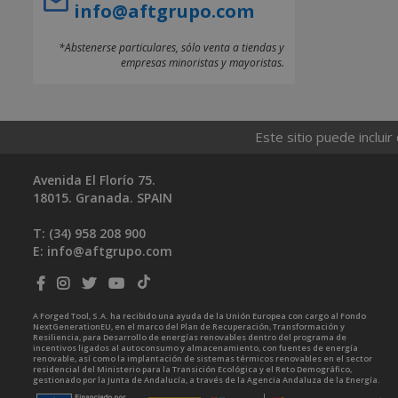
info@aftgrupo.com
*Abstenerse particulares, sólo venta a tiendas y
empresas minoristas y mayoristas.
Este sitio puede incluir
Avenida El Florío 75.
18015. Granada. SPAIN
T: (34)
958 208 900
E:
info@aftgrupo.com
A Forged Tool, S.A. ha recibido una ayuda de la Unión Europea con cargo al Fondo
NextGenerationEU, en el marco del Plan de Recuperación, Transformación y
Resiliencia, para Desarrollo de energías renovables dentro del programa de
incentivos ligados al autoconsumo y almacenamiento, con fuentes de energía
renovable, así como la implantación de sistemas térmicos renovables en el sector
residencial del Ministerio para la Transición Ecológica y el Reto Demográfico,
gestionado por la Junta de Andalucía, a través de la Agencia Andaluza de la Energía.