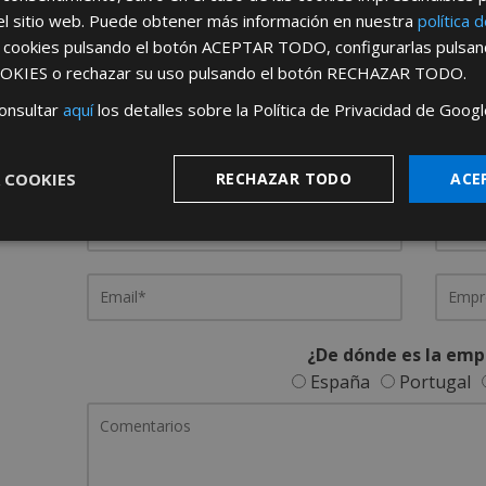
el sitio web. Puede obtener más información en nuestra
política 
s cookies pulsando el botón
ACEPTAR TODO
, configurarlas pulsa
OKIES
o rechazar su uso pulsando el botón
RECHAZAR TODO
.
REGÍSTRATE PARA HACERTE 
onsultar
aquí
los detalles sobre la Política de Privacidad de Googl
Desde
aquí
podrá ver todas las ventaj
Rellene este formulario y nos pondremos en contacto c
 COOKIES
RECHAZAR TODO
ACE
¿De dónde es la emp
España
Portugal