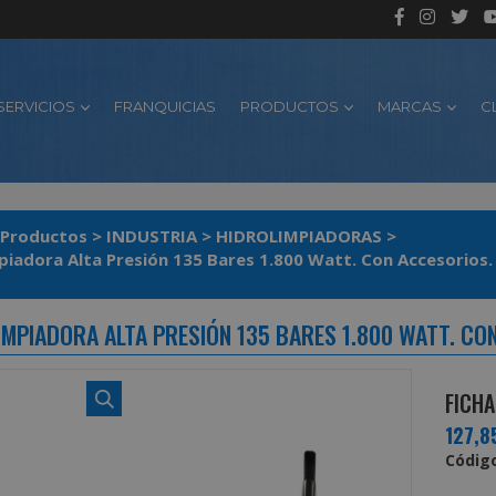
SERVICIOS
FRANQUICIAS
PRODUCTOS
MARCAS
C
Productos
>
INDUSTRIA
>
HIDROLIMPIADORAS
>
piadora Alta Presión 135 Bares 1.800 Watt. Con Accesorios.
IMPIADORA ALTA PRESIÓN 135 BARES 1.800 WATT. CO
FICHA
127,8
Código