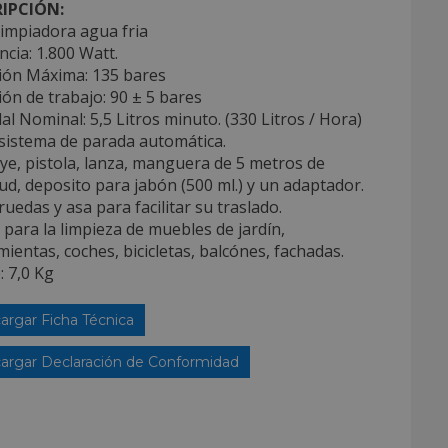
IPCIÓN:
limpiadora agua fria
ncia: 1.800 Watt.
sión Máxima: 135 bares
ión de trabajo: 90 ± 5 bares
al Nominal: 5,5 Litros minuto. (330 Litros / Hora)
 sistema de parada automática.
uye, pistola, lanza, manguera de 5 metros de
ud, deposito para jabón (500 ml.) y un adaptador.
ruedas y asa para facilitar su traslado.
l para la limpieza de muebles de jardín,
ientas, coches, bicicletas, balcónes, fachadas.
: 7,0 Kg
argar Ficha Técnica
argar Declaración de Conformidad