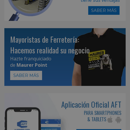
SABER MÁS
Mayoristas de Ferretería:
Hacemos realidad su negocio
Hazte franquiciado
de
Maurer Point
SABER MÁS
Aplicación Oficial AFT
PARA SMARTPHONES
& TABLETS