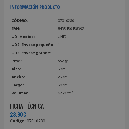
INFORMACIÓN PRODUCTO
CÓDIGO:
07010280
EAN:
8435450458392
UD. Medida:
UNID
UDS. Envase pequeño:
1
UDS. Envase grande:
1
Peso:
552 gr
Alto:
5 cm
Ancho:
25 cm
Largo:
50 cm
Volumen:
6250 cm³
FICHA TÉCNICA
23,80€
Código:
07010280