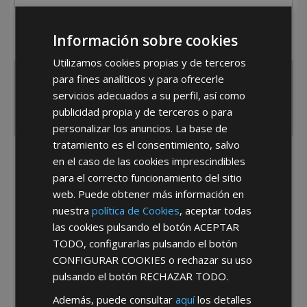
¿De dónde es la empresa?
Información sobre cookies
España
Portugal
Otros
Utilizamos cookies propias y de terceros
para fines analíticos y para ofrecerle
servicios adecuados a su perfil, así como
publicidad propia y de terceros o para
personalizar los anuncios. La base de
tratamiento es el consentimiento, salvo
en el caso de las cookies imprescindibles
He leído y acepto la
Política de Privacidad
para el correcto funcionamiento del sitio
web. Puede obtener más información en
nuestra
política de Cookies
, aceptar todas
las cookies pulsando el botón
ACEPTAR
TODO
, configurarlas pulsando el botón
CONFIGURAR COOKIES
o rechazar su uso
pulsando el botón
RECHAZAR TODO
.
*Abstenerse particulares, sólo venta a tiendas y empresas minoristas y
mayoristas.
Además, puede consultar
aquí
los detalles