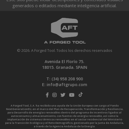
generados o editados mediante inteligencia artificial.
© 2026. A Forged Tool. Todos los derechos reservados
Avenida El Florío 75.
18015. Granada. SPAIN
T: (34)
958 208 900
E:
info@aftgrupo.com
A Forged Tool, S.A. ha recibido una ayuda de la Unión Europea con cargo al Fondo
NextGenerationEU, en el marco del Plan de Recuperación, Transformación y Resiliencia,
para Desarrollo de energías renovables dentro del programa de incentivos ligados al
autoconsumo y almacenamiento, con fuentes de energía renovable, así como la
implantación de sistemas térmicos renovables en el sector residencial del Ministerio
para la Transición Ecológica y el Reto Demográfico, gestionado por la Junta de Andalucía,
a través de la Agencia Andaluza de la Energía.