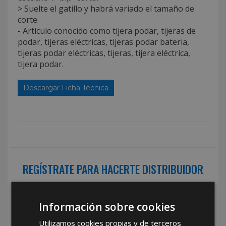
> Suelte el gatillo y habrá variado el tamaño de
corte.
- Artículo conocido como tijera podar, tijeras de
podar, tijeras eléctricas, tijeras podar bateria,
tijeras podar eléctricas, tijeras, tijera eléctrica,
tijera podar.
Descargar Ficha Técnica
REGÍSTRATE PARA HACERTE DISTRIBUIDOR
Desde
aquí
podrá ver todas las ventajas de ser
distribuidor
Información sobre cookies
Rellene este formulario y nos pondremos en contacto con
Utilizamos cookies propias y de terceros