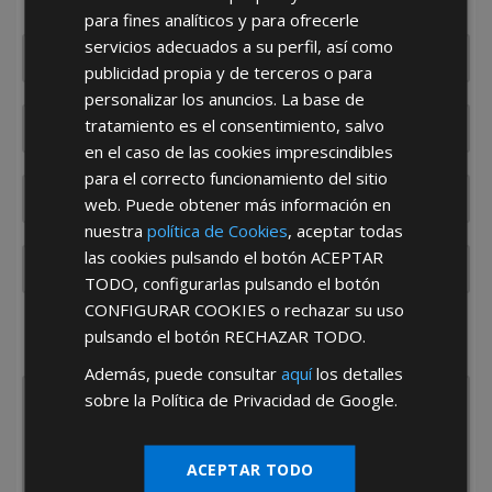
usted en el menor tiempo posible
para fines analíticos y para ofrecerle
servicios adecuados a su perfil, así como
publicidad propia y de terceros o para
personalizar los anuncios. La base de
tratamiento es el consentimiento, salvo
en el caso de las cookies imprescindibles
para el correcto funcionamiento del sitio
web. Puede obtener más información en
nuestra
política de Cookies
, aceptar todas
las cookies pulsando el botón
ACEPTAR
TODO
, configurarlas pulsando el botón
CONFIGURAR COOKIES
o rechazar su uso
¿De dónde es la empresa?
pulsando el botón
RECHAZAR TODO
.
España
Portugal
Otros
Además, puede consultar
aquí
los detalles
sobre la Política de Privacidad de Google.
ACEPTAR TODO