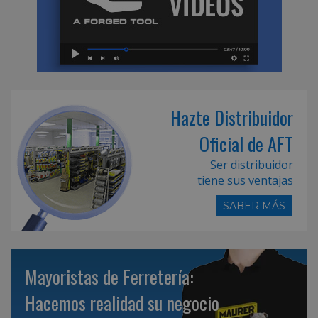
Hazte Distribuidor
Oficial de AFT
Ser distribuidor
tiene sus ventajas
SABER MÁS
Mayoristas de Ferretería:
Hacemos realidad su negocio