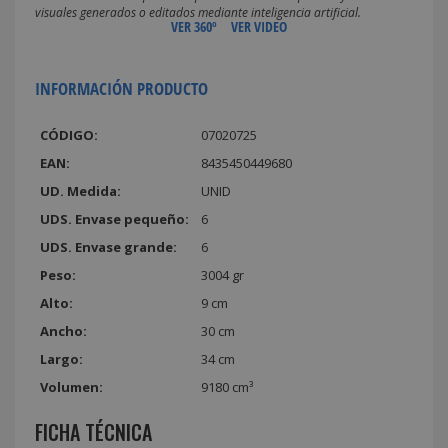
visuales generados o editados mediante inteligencia artificial.
VER 360º
VER VIDEO
INFORMACIÓN PRODUCTO
CÓDIGO:
07020725
EAN:
8435450449680
UD. Medida:
UNID
UDS. Envase pequeño:
6
UDS. Envase grande:
6
Peso:
3004 gr
Alto:
9 cm
Ancho:
30 cm
Largo:
34 cm
Volumen:
9180 cm³
FICHA TÉCNICA