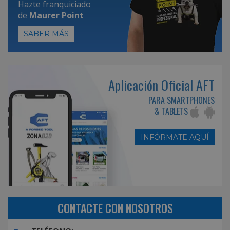
Hazte franquiciado
de
Maurer Point
SABER MÁS
Aplicación Oficial AFT
PARA SMARTPHONES
& TABLETS
INFÓRMATE AQUÍ
CONTACTE CON NOSOTROS