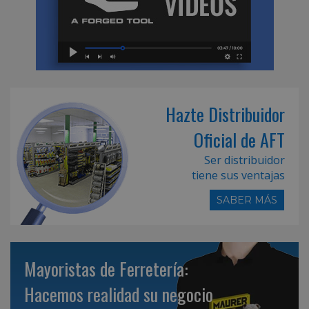
Hazte Distribuidor
Oficial de AFT
Ser distribuidor
tiene sus ventajas
SABER MÁS
Mayoristas de Ferretería:
Hacemos realidad su negocio