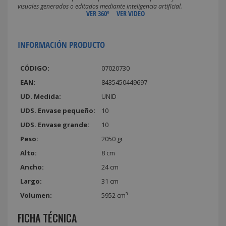
visuales generados o editados mediante inteligencia artificial.
VER 360º
VER VIDEO
INFORMACIÓN PRODUCTO
CÓDIGO:
07020730
EAN:
8435450449697
UD. Medida:
UNID
UDS. Envase pequeño:
10
UDS. Envase grande:
10
Peso:
2050 gr
Alto:
8 cm
Ancho:
24 cm
Largo:
31 cm
Volumen:
5952 cm³
FICHA TÉCNICA