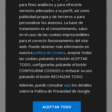
usted en el menor tiempo posible
para fines analíticos y para ofrecerle
servicios adecuados a su perfil, así como
publicidad propia y de terceros o para
personalizar los anuncios. La base de
tratamiento es el consentimiento, salvo
en el caso de las cookies imprescindibles
para el correcto funcionamiento del sitio
web. Puede obtener más información en
nuestra
política de Cookies
, aceptar todas
las cookies pulsando el botón
ACEPTAR
TODO
, configurarlas pulsando el botón
CONFIGURAR COOKIES
o rechazar su uso
¿De dónde es la empresa?
pulsando el botón
RECHAZAR TODO
.
España
Portugal
Otros
Además, puede consultar
aquí
los detalles
sobre la Política de Privacidad de Google.
ACEPTAR TODO