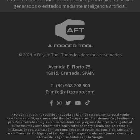
generados o editados mediante inteligencia artificial.
© 2026. A Forged Tool. Todos los derechos reservados
Avenida El Florío 75.
18015. Granada. SPAIN
T: (34)
958 208 900
E:
info@aftgrupo.com
A Forged Tool, S.A. ha recibido una ayuda de la Unión Europea con cargo al Fondo
NextGenerationEU, en el marco del Plan de Recuperación, Transformación y Resiliencia,
para Desarrollo de energías renovables dentro del programa de incentivos ligados al
autoconsumo y almacenamiento, con fuentes de energía renovable, así como la
implantación de sistemas térmicos renovables en el sector residencial del Ministerio
para la Transición Ecológica y el Reto Demográfico, gestionado por la Junta de Andalucía,
a través de la Agencia Andaluza de la Energía.