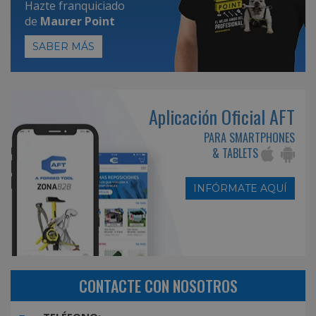
Hazte franquiciado
de
Maurer Point
SABER MÁS
Aplicación Oficial AFT
PARA SMARTPHONES
& TABLETS
INFÓRMATE AQUÍ
CONTACTE CON NOSOTROS