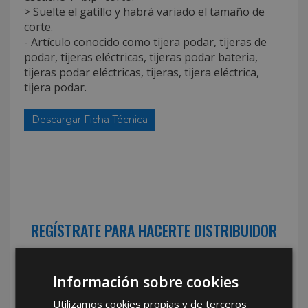
> Suelte el gatillo y habrá variado el tamaño de
corte.
- Artículo conocido como tijera podar, tijeras de
podar, tijeras eléctricas, tijeras podar bateria,
tijeras podar eléctricas, tijeras, tijera eléctrica,
tijera podar.
Descargar Ficha Técnica
REGÍSTRATE PARA HACERTE DISTRIBUIDOR
Desde
aquí
podrá ver todas las ventajas de ser
distribuidor
Información sobre cookies
Rellene este formulario y nos pondremos en contacto con
Utilizamos cookies propias y de terceros