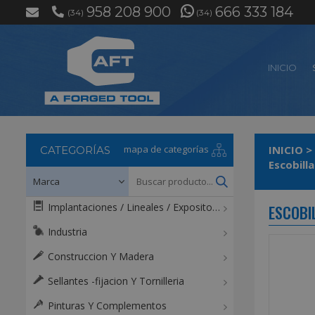
958 208 900
666 333 184
(34)
(34)
INICIO
mapa de categorías
INICIO
>
CATEGORÍAS
Escobill
Implantaciones / Lineales / Expositores / Mostradores
ESCOBI
Industria
Construccion Y Madera
Sellantes -fijacion Y Tornilleria
Pinturas Y Complementos