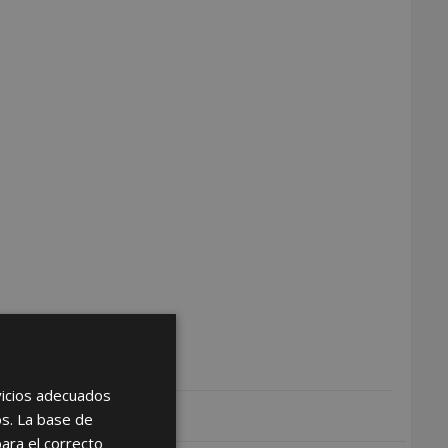
rvicios adecuados
os. La base de
para el correcto