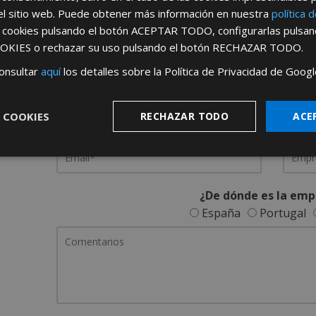
el sitio web. Puede obtener más información en nuestra
política 
REGÍSTRATE PARA HACERTE 
s cookies pulsando el botón
ACEPTAR TODO
, configurarlas pulsa
OKIES
o rechazar su uso pulsando el botón
RECHAZAR TODO
.
Desde
aquí
podrá ver todas las ventaj
onsultar
aquí
los detalles sobre la Política de Privacidad de Googl
Rellene este formulario y nos pondremos en contacto c
 COOKIES
RECHAZAR TODO
ACE
¿De dónde es la emp
España
Portugal