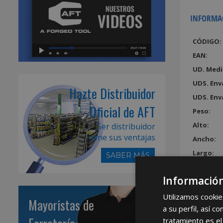
INFORMA
CÓDIGO:
EAN:
UD. Medi
UDS. Env
Hazte Distribuidor
UDS. Env
Oficial de AFT
Peso:
Alto:
Ser distribuidor
tiene sus ventajas
Ancho:
Largo:
SABER MÁS
Volumen
Información
Utilizamos cookie
Mayoristas de
a su perfil, así 
tratamiento es el