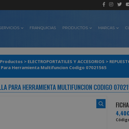
SERVICIOS
FRANQUICIAS
PRODUCTOS
MARCAS
C
Productos
>
ELECTROPORTATILES Y ACCESORIOS
>
REPUEST
a Para Herramienta Multifuncion Codigo 07021565
LLA PARA HERRAMIENTA MULTIFUNCION CODIGO 0702
FICHA
4,40
Código