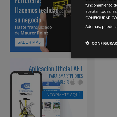
Ferretería:
funcionamiento d
Hacemos realidad
aceptar todas la
su negocio
CONFIGURAR CO
Además, puede c
Hazte franquiciado
de
Maurer Point
SABER MÁS
CONFIGURAR
Aplicación Oficial AFT
PARA SMARTPHONES
& TABLETS
INFÓRMATE AQUÍ