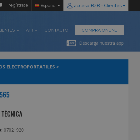
regístrate
Español
acceso B2B - Clientes
LIENTES
AFT
CONTACTO
COMPRA ONLINE
Descarga nuestra app
OS ELECTROPORTATILES
>
1565
 TÉCNICA
€
:
07021920