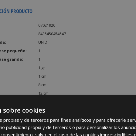
CIÓN PRODUCTO
07021920
8435450454547
da:
UNID
ase pequeño:
1
ase grande:
1
1 gr
1 cm
8 cm
12 cm
:
96 cm³
 sobre cookies
s propias y de terceros para fines analíticos y para ofrecerle se
como publicidad propia y de terceros o para personalizar los anunci
 consentimiento, salvo en el caso de las cookies imprescindibles 