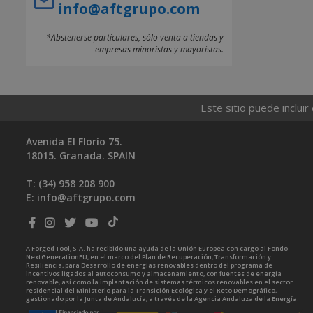
info@aftgrupo.com
*Abstenerse particulares, sólo venta a tiendas y
empresas minoristas y mayoristas.
Este sitio puede incluir
Avenida El Florío 75.
18015. Granada. SPAIN
T: (34)
958 208 900
E:
info@aftgrupo.com
A Forged Tool, S.A. ha recibido una ayuda de la Unión Europea con cargo al Fondo
NextGenerationEU, en el marco del Plan de Recuperación, Transformación y
Resiliencia, para Desarrollo de energías renovables dentro del programa de
incentivos ligados al autoconsumo y almacenamiento, con fuentes de energía
renovable, así como la implantación de sistemas térmicos renovables en el sector
residencial del Ministerio para la Transición Ecológica y el Reto Demográfico,
gestionado por la Junta de Andalucía, a través de la Agencia Andaluza de la Energía.