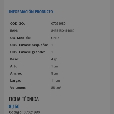
INFORMACIÓN PRODUCTO
CÓDIGO:
07021980
EAN:
8435450454660
UD. Medida:
UNID
UDS. Envase pequeño:
1
UDS. Envase grande:
1
Peso:
4 gr
Alto:
1 cm
Ancho:
8 cm
Largo:
11 cm
Volumen:
88 cm³
FICHA TÉCNICA
8,15€
Código:
07021980