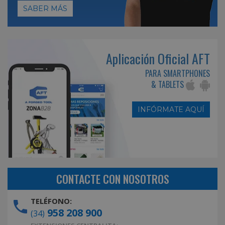
SABER MÁS
Aplicación Oficial AFT
PARA SMARTPHONES
& TABLETS
INFÓRMATE AQUÍ
CONTACTE CON NOSOTROS
TELÉFONO:
958 208 900
(34)