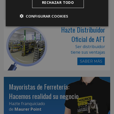
RECHAZAR TODO
CONFIGURAR COOKIES
Hazte Distribuidor
Oficial de AFT
Ser distribuidor
tiene sus ventajas
SABER MÁS
Mayoristas de Ferretería:
Hacemos realidad su negocio
Hazte franquiciado
de
Maurer Point