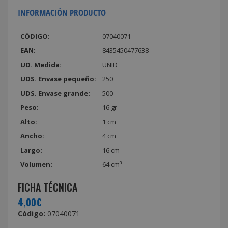
INFORMACIÓN PRODUCTO
CÓDIGO:
07040071
EAN:
8435450477638
UD. Medida:
UNID
UDS. Envase pequeño:
250
UDS. Envase grande:
500
Peso:
16 gr
Alto:
1 cm
Ancho:
4 cm
Largo:
16 cm
Volumen:
64 cm³
FICHA TÉCNICA
4,00€
Código:
07040071