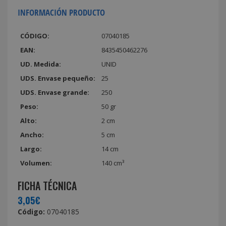
INFORMACIÓN PRODUCTO
CÓDIGO:
07040185
EAN:
8435450462276
UD. Medida:
UNID
UDS. Envase pequeño:
25
UDS. Envase grande:
250
Peso:
50 gr
Alto:
2 cm
Ancho:
5 cm
Largo:
14 cm
Volumen:
140 cm³
FICHA TÉCNICA
3,05€
Código:
07040185