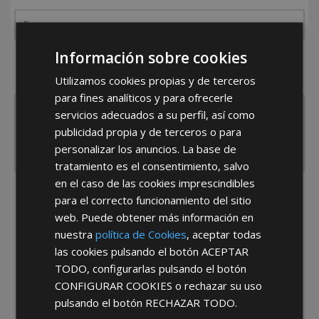
Información sobre cookies
¿De dónde es la empresa?
España
Portugal
Otros
Utilizamos cookies propias y de terceros
para fines analíticos y para ofrecerle
servicios adecuados a su perfil, así como
publicidad propia y de terceros o para
personalizar los anuncios. La base de
tratamiento es el consentimiento, salvo
en el caso de las cookies imprescindibles
He leído y acepto la
Política de Privacidad
para el correcto funcionamiento del sitio
web. Puede obtener más información en
nuestra
política de Cookies
, aceptar todas
las cookies pulsando el botón
ACEPTAR
TODO
, configurarlas pulsando el botón
CONFIGURAR COOKIES
o rechazar su uso
pulsando el botón
RECHAZAR TODO
.
*Abstenerse particulares, sólo venta a tiendas y empresas minoristas y