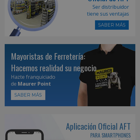
Ser distribuidor
tiene sus ventajas
SABER MÁS
Mayoristas de Ferretería:
Hacemos realidad su negocio
Hazte franquiciado
de
Maurer Point
SABER MÁS
Aplicación Oficial AFT
PARA SMARTPHONES