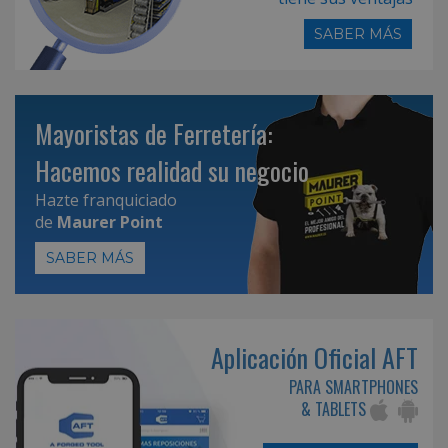
SABER MÁS
Mayoristas de Ferretería:
Hacemos realidad su negocio
Hazte franquiciado
de
Maurer Point
SABER MÁS
Aplicación Oficial AFT
PARA SMARTPHONES
& TABLETS