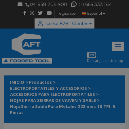
958 208 900
666 333 184
(34)
(34)
regístrate
Español
acceso B2B - Clientes
Desp
naveg
Descarga nuestra app
INICIO
>
Productos
>
ELECTROPORTATILES Y ACCESORIOS
>
ACCESORIOS PARA ELECTROPORTATILES
>
HOJAS PARA SIERRAS DE VAIVEN Y SABLE
>
Hoja Sierra Sable Para Metales 228 mm. 18 TPI. 5
Piezas