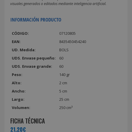
visuales generados o editados mediante inteligencia artificial.
INFORMACIÓN PRODUCTO
CÓDIGO:
07120805
EAN:
8435450454240
UD. Medida:
BOLS
UDS. Envase pequeño:
60
UDS. Envase grande:
60
Peso:
140 gr
Alto:
2 cm
Ancho:
5 cm
Largo:
25 cm
Volumen:
250 cm³
FICHA TÉCNICA
21,20€