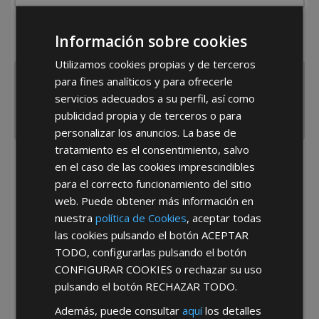
¿De dónde es la empresa?
Información sobre cookies
España
Portugal
Otros
Utilizamos cookies propias y de terceros
para fines analíticos y para ofrecerle
servicios adecuados a su perfil, así como
publicidad propia y de terceros o para
personalizar los anuncios. La base de
tratamiento es el consentimiento, salvo
He leído y acepto la
Política de Privacidad
en el caso de las cookies imprescindibles
para el correcto funcionamiento del sitio
web. Puede obtener más información en
nuestra
política de Cookies
, aceptar todas
las cookies pulsando el botón
ACEPTAR
TODO
, configurarlas pulsando el botón
CONFIGURAR COOKIES
o rechazar su uso
pulsando el botón
RECHAZAR TODO
.
*Abstenerse particulares, sólo venta a tiendas y empresas minoristas y
mayoristas.
Además, puede consultar
aquí
los detalles