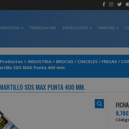
SERVICIOS
FRANQUICIAS
PRODUCTOS
MARCAS
C
Productos
>
INDUSTRIA
>
BROCAS / CINCELES / FRESAS / C
artillo SDS MAX Punta 400 mm.
 MARTILLO SDS MAX PUNTA 400 MM.
FICHA
9,70€
Código