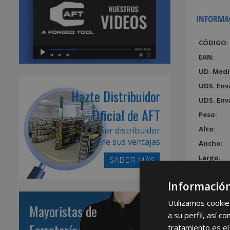
INFORMA
CÓDIGO:
EAN:
UD. Medi
UDS. Env
Hazte Distribuidor
UDS. Env
Oficial de AFT
Peso:
Alto:
Ser distribuidor
tiene sus ventajas
Ancho:
Largo:
SABER MÁS
Volumen
Información
Utilizamos cookie
Mayoristas de
a su perfil, así 
tratamiento es el