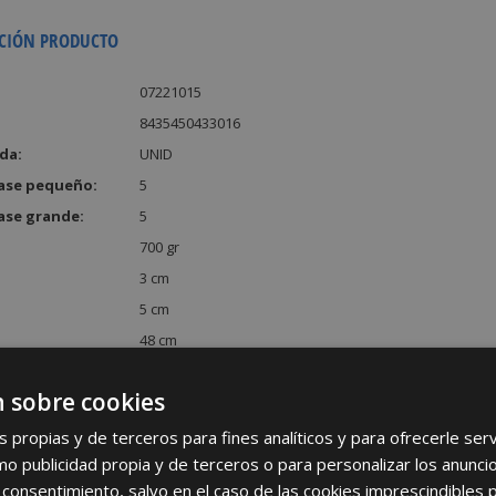
CIÓN PRODUCTO
07221015
8435450433016
da:
UNID
ase pequeño:
5
ase grande:
5
700 gr
3 cm
5 cm
48 cm
:
720 cm³
 sobre cookies
s propias y de terceros para fines analíticos y para ofrecerle se
como publicidad propia y de terceros o para personalizar los anunci
 consentimiento, salvo en el caso de las cookies imprescindibles 