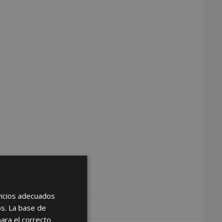
rvicios adecuados
os. La base de
para el correcto