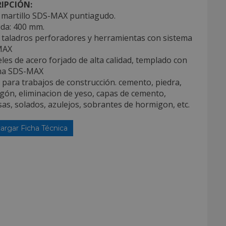
IPCIÓN:
l martillo SDS-MAX puntiagudo.
ida: 400 mm.
a taladros perforadores y herramientas con sistema
MAX
eles de acero forjado de alta calidad, templado con
ma SDS-MAX
l para trabajos de construcción. cemento, piedra,
gón, eliminacion de yeso, capas de cemento,
as, solados, azulejos, sobrantes de hormigon, etc.
argar Ficha Técnica