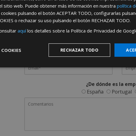
el sitio web. Puede obtener más información en nuestra
política 
REGÍSTRATE PARA HACERTE 
s cookies pulsando el botón
ACEPTAR TODO
, configurarlas pulsa
OKIES
o rechazar su uso pulsando el botón
RECHAZAR TODO
.
Desde
aquí
podrá ver todas las ventaj
onsultar
aquí
los detalles sobre la Política de Privacidad de Googl
Rellene este formulario y nos pondremos en contacto c
 COOKIES
RECHAZAR TODO
ACE
¿De dónde es la emp
España
Portugal