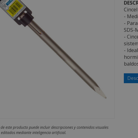
DESCR
Cince
- Med
- Par
SDS-
- Cinc
siste
- Idea
hormi
baldos
Desc
 de este producto puede incluir descripciones y contenidos visuales
editados mediante inteligencia artificial.