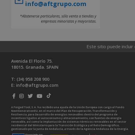
info@aftgrupo.com
*Abstenerse particulares, sólo venta a tiendas y
empresas minoristas y mayoristas.
Este sitio puede incluir
Avenida El Florío 75.
18015. Granada. SPAIN
T: (34)
958 208 900
E:
info@aftgrupo.com
A Forged Tool, S.A. ha recibido una ayuda de la Unión Europea con cargo al Fondo
NextGenerationEU, en el marco del Plan de Recuperación, Transformación y
Resiliencia, para Desarrollo de energías renovables dentro del programa de
incentivos ligados al autoconsumo y almacenamiento, con fuentes de energía
renovable, así como la implantación de sistemas térmicos renovables en el sector
residencial del Ministerio para la Transición Ecológica y el Reto Demográfico,
gestionado por la Junta de Andalucía, a través de la Agencia Andaluza de la Energía.