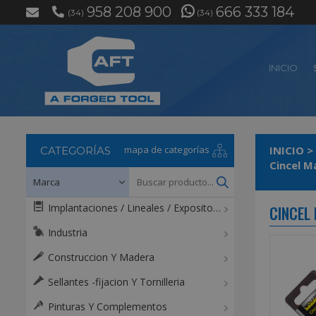
958 208 900
666 333 184
(34)
(34)
INICIO
mapa de categorías
INICIO
>
CATEGORÍAS
Cincel M
Implantaciones / Lineales / Expositores / Mostradores
CINCEL
Industria
Construccion Y Madera
Sellantes -fijacion Y Tornilleria
Pinturas Y Complementos