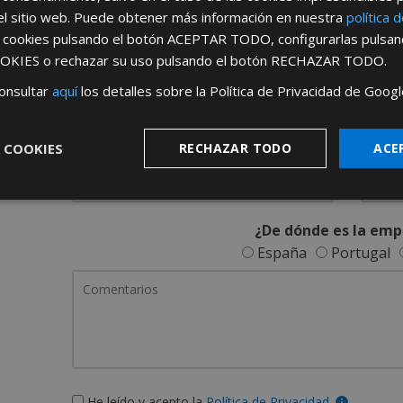
REGÍSTRATE PARA HACERTE 
el sitio web. Puede obtener más información en nuestra
política 
s cookies pulsando el botón
ACEPTAR TODO
, configurarlas pulsa
Desde
aquí
podrá ver todas las ventaj
OKIES
o rechazar su uso pulsando el botón
RECHAZAR TODO
.
Rellene este formulario y nos pondremos en contacto c
onsultar
aquí
los detalles sobre la Política de Privacidad de Googl
 COOKIES
RECHAZAR TODO
ACE
¿De dónde es la emp
España
Portugal
He leído y acepto la
Política de Privacidad