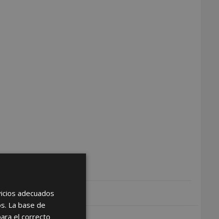
rvicios adecuados
os. La base de
para el correcto