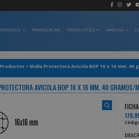
SERVICIOS
FRANQUICIAS
PRODUCTOS
MARCAS
C
Productos
>
Malla Protectora Avicola BOP 16 x 16 mm. 40 
PROTECTORA AVICOLA BOP 16 X 16 MM. 40 GRAMOS/M2
FICHA
179,9
Código
DESCR