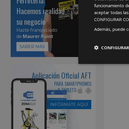
Ferretería:
funcionamiento d
Hacemos realidad
aceptar todas la
su negocio
CONFIGURAR CO
Además, puede c
Hazte franquiciado
de
Maurer Point
SABER MÁS
CONFIGURAR
Aplicación Oficial AFT
PARA SMARTPHONES
& TABLETS
INFÓRMATE AQUÍ