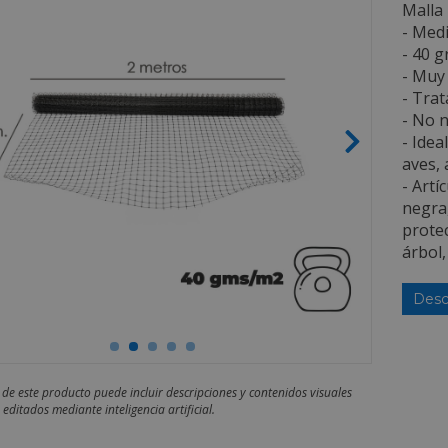
Malla
- Med
- 40 
- Muy 
- Trat
- No 
- Idea
aves, 
- Artí
negra,
protec
árbol,
Desc
 de este producto puede incluir descripciones y contenidos visuales
editados mediante inteligencia artificial.