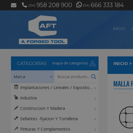
958 208 900
666 333 184
(34)
(34)
INICIO
mapa de categorías
INICIO
>
CATEGORÍAS
MALLA 
Implantaciones / Lineales / Expositores / Mostradores
Industria
Construccion Y Madera
Sellantes -fijacion Y Tornilleria
Pinturas Y Complementos