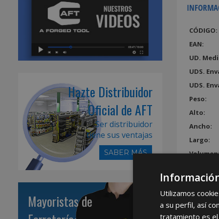
INFORMA
CÓDIGO:
EAN:
UD. Medi
UDS. Env
UDS. Env
Hazte Distribuidor
Peso:
Oficial de AFT
Alto:
Ser distribuidor
Ancho:
tiene sus ventajas
Largo:
SABER MÁS
Volumen
Información
Utilizamos cookie
Mayoristas de
a su perfil, así 
tratamiento es el