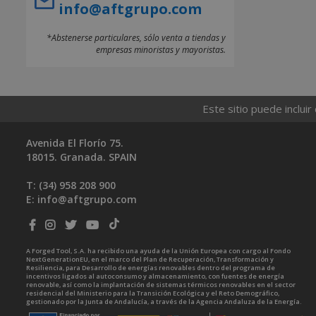
info@aftgrupo.com
*Abstenerse particulares, sólo venta a tiendas y
empresas minoristas y mayoristas.
Este sitio puede incluir
Avenida El Florío 75.
18015. Granada. SPAIN
T: (34)
958 208 900
E:
info@aftgrupo.com
A Forged Tool, S.A. ha recibido una ayuda de la Unión Europea con cargo al Fondo
NextGenerationEU, en el marco del Plan de Recuperación, Transformación y
Resiliencia, para Desarrollo de energías renovables dentro del programa de
incentivos ligados al autoconsumo y almacenamiento, con fuentes de energía
renovable, así como la implantación de sistemas térmicos renovables en el sector
residencial del Ministerio para la Transición Ecológica y el Reto Demográfico,
gestionado por la Junta de Andalucía, a través de la Agencia Andaluza de la Energía.