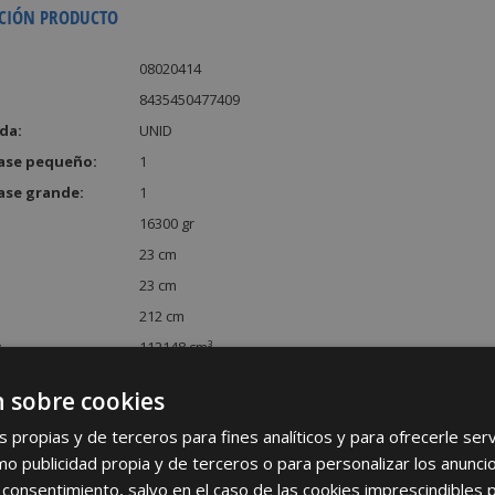
CIÓN PRODUCTO
08020414
8435450477409
da:
UNID
ase pequeño:
1
ase grande:
1
16300 gr
23 cm
23 cm
212 cm
:
112148 cm³
 sobre cookies
s propias y de terceros para fines analíticos y para ofrecerle se
como publicidad propia y de terceros o para personalizar los anunci
 consentimiento, salvo en el caso de las cookies imprescindibles 