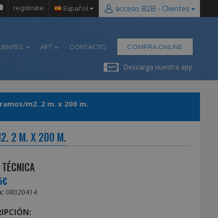
regístrate
Español
acceso B2B - Clientes
LIENTES
AFT
CONTACTO
COMPRA ONLINE
Descarga nuestra app
gramos/m2. 2 m. x 200 m.
. 2 M. X 200 M.
 TÉCNICA
5€
:
08020414
IPCIÓN: