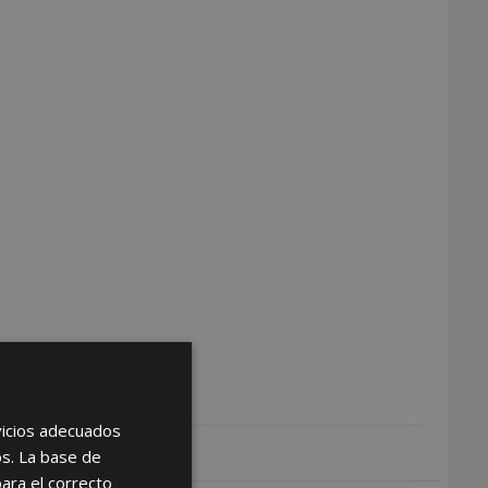
rvicios adecuados
os. La base de
para el correcto