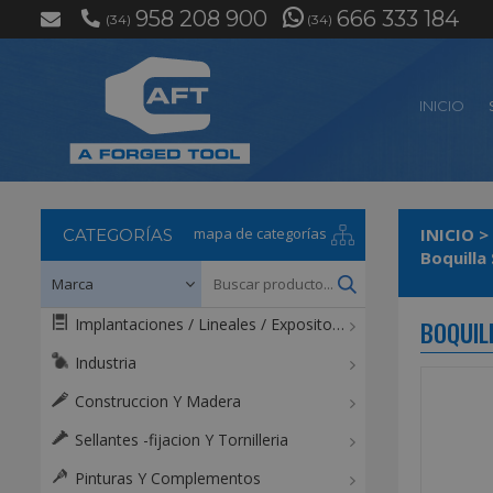
958 208 900
666 333 184
(34)
(34)
INICIO
mapa de categorías
INICIO
>
CATEGORÍAS
Implantaciones / Lineales / Expositores / Mostradores
BOQUIL
Industria
Construccion Y Madera
Sellantes -fijacion Y Tornilleria
Pinturas Y Complementos