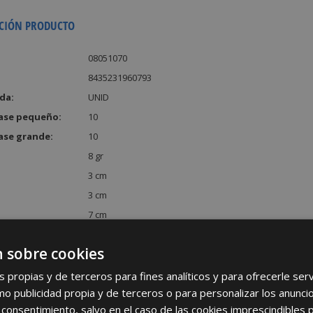
CIÓN PRODUCTO
08051070
8435231960793
da:
UNID
ase pequeño:
10
ase grande:
10
8 gr
3 cm
3 cm
7 cm
:
63 cm³
 sobre cookies
s propias y de terceros para fines analíticos y para ofrecerle se
como publicidad propia y de terceros o para personalizar los anunci
 consentimiento, salvo en el caso de las cookies imprescindibles 