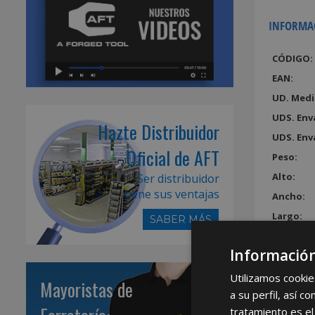
INFORMA
CÓDIGO:
EAN:
UD. Medi
UDS. Env
Hazte Distribuidor
UDS. Env
Oficial de AFT
Peso:
Alto:
Ser distribuidor
tiene sus ventajas
Ancho:
Largo:
SABER MÁS
Volumen
Información
Utilizamos cookie
Mayoristas de
a su perfil, así 
tratamiento es el