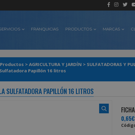
SERVICIOS
FRANQUICIAS
PRODUCTOS
MARCAS
C
Productos
>
AGRICULTURA Y JARDÍN
>
SULFATADORAS Y PU
Boquilla Sulfatadora Papillón 16 litros
LA SULFATADORA PAPILLÓN 16 LITROS
FICHA
0,65€
Código