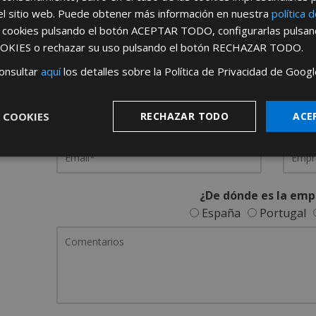
el sitio web. Puede obtener más información en nuestra
política 
REGÍSTRATE PARA HACERTE 
s cookies pulsando el botón
ACEPTAR TODO
, configurarlas pulsa
OKIES
o rechazar su uso pulsando el botón
RECHAZAR TODO
.
Desde
aquí
podrá ver todas las ventaj
onsultar
aquí
los detalles sobre la Política de Privacidad de Googl
Rellene este formulario y nos pondremos en contacto c
 COOKIES
RECHAZAR TODO
ACE
¿De dónde es la emp
España
Portugal