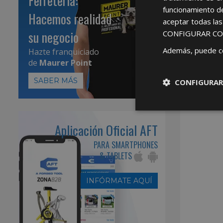
Ferretería:
funcionamiento d
Hacemos realidad
aceptar todas la
su negocio
CONFIGURAR CO
Además, puede c
Hazte franquiciado
de
Maurer Point
SABER MÁS
CONFIGURAR
Aplicación Oficial AFT
PARA SMARTPHONES
& TABLETS
INFÓRMATE AQUÍ