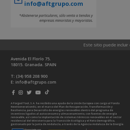
info@aftgrupo.com
*Abstenerse particulares, sólo venta a tiendas y
empresas minoristas y mayoristas.
Este sitio puede incluir
Avenida El Florío 75.
18015. Granada. SPAIN
T: (34)
958 208 900
E:
info@aftgrupo.com
A Forged Tool, S.A. ha recibido una ayuda de la Unión Europea con cargo al Fondo
NextGenerationEU, en el marco del Plan de Recuperación, Transformación y
Resiliencia, para Desarrollo de energías renovables dentro del programa de
incentivos ligados al autoconsumo y almacenamiento, con fuentes de energía
renovable, así como la implantación de sistemas térmicos renovables en el sector
residencial del Ministerio para la Transición Ecológica y el Reto Demográfico,
gestionado por la Junta de Andalucía, a través de la Agencia Andaluza de la Energía.