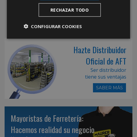
RECHAZAR TODO
CONFIGURAR COOKIES
Hazte Distribuidor
Oficial de AFT
Ser distribuidor
tiene sus ventajas
SABER MÁS
Mayoristas de Ferretería:
Hacemos realidad su negocio