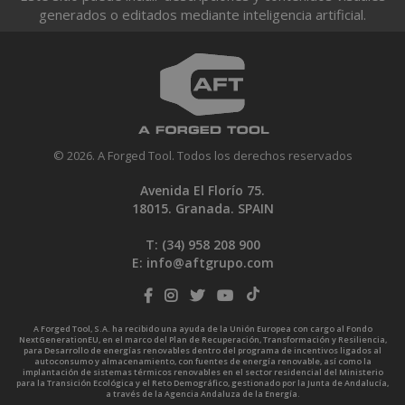
generados o editados mediante inteligencia artificial.
© 2026. A Forged Tool. Todos los derechos reservados
Avenida El Florío 75.
18015. Granada. SPAIN
T: (34)
958 208 900
E:
info@aftgrupo.com
A Forged Tool, S.A. ha recibido una ayuda de la Unión Europea con cargo al Fondo
NextGenerationEU, en el marco del Plan de Recuperación, Transformación y Resiliencia,
para Desarrollo de energías renovables dentro del programa de incentivos ligados al
autoconsumo y almacenamiento, con fuentes de energía renovable, así como la
implantación de sistemas térmicos renovables en el sector residencial del Ministerio
para la Transición Ecológica y el Reto Demográfico, gestionado por la Junta de Andalucía,
a través de la Agencia Andaluza de la Energía.