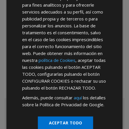
para fines analíticos y para ofrecerle
He leído y acepto la
Política de Privacidad
servicios adecuados a su perfil, así como
publicidad propia y de terceros o para
personalizar los anuncios. La base de
tratamiento es el consentimiento, salvo
en el caso de las cookies imprescindibles
para el correcto funcionamiento del sitio
web. Puede obtener más información en
*Abstenerse particulares, sólo venta a tiendas y empresas minoristas y
nuestra
política de Cookies
, aceptar todas
mayoristas.
las cookies pulsando el botón
ACEPTAR
TODO
, configurarlas pulsando el botón
CONFIGURAR COOKIES
o rechazar su uso
pulsando el botón
RECHAZAR TODO
.
Además, puede consultar
aquí
los detalles
sobre la Política de Privacidad de Google.
ACEPTAR TODO