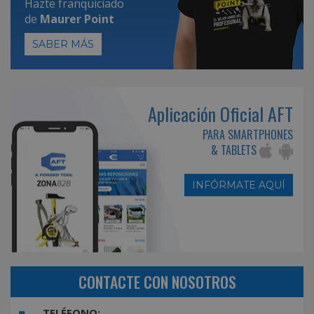
Hazte franquiciado
de
Maurer Point
SABER MÁS
Aplicación Oficial AFT
PARA SMARTPHONES
& TABLETS
INFÓRMATE AQUÍ
CONTACTE CON NOSOTROS
TELÉFONO: