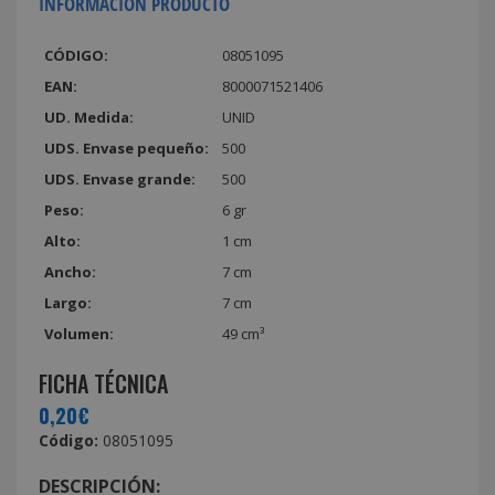
INFORMACIÓN PRODUCTO
CÓDIGO:
08051095
EAN:
8000071521406
UD. Medida:
UNID
UDS. Envase pequeño:
500
UDS. Envase grande:
500
Peso:
6 gr
Alto:
1 cm
Ancho:
7 cm
Largo:
7 cm
Volumen:
49 cm³
FICHA TÉCNICA
0,20€
Código:
08051095
DESCRIPCIÓN: