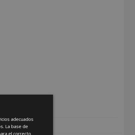
rvicios adecuados
os. La base de
para el correcto