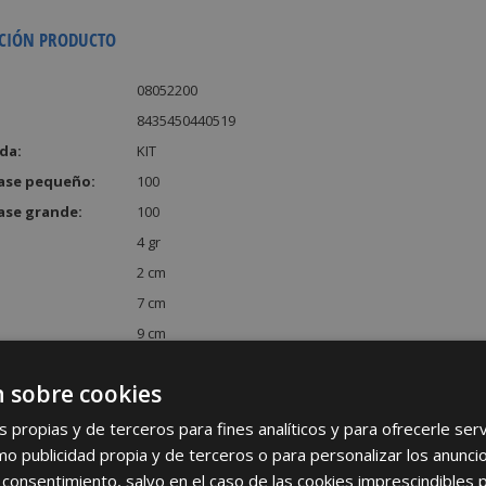
CIÓN PRODUCTO
08052200
8435450440519
da:
KIT
ase pequeño:
100
ase grande:
100
4 gr
2 cm
7 cm
9 cm
:
126 cm³
 sobre cookies
s propias y de terceros para fines analíticos y para ofrecerle se
como publicidad propia y de terceros o para personalizar los anunci
 consentimiento, salvo en el caso de las cookies imprescindibles 