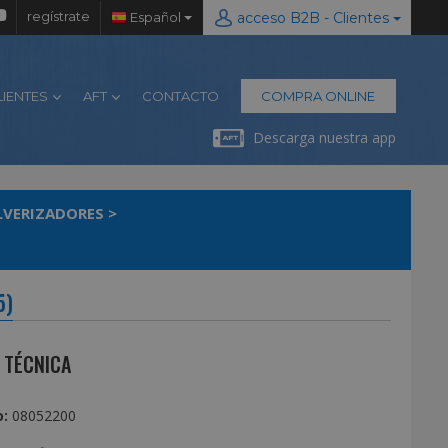
regístrate
Español
acceso B2B - Clientes
LIENTES
AFT
CONTACTO
COMPRA ONLINE
Descarga nuestra app
LVERIZADORES
>
5)
 TÉCNICA
:
08052200