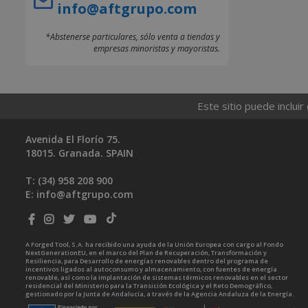
info@aftgrupo.com
*Abstenerse particulares, sólo venta a tiendas y
empresas minoristas y mayoristas.
Este sitio puede incluir
Avenida El Florío 75.
18015. Granada. SPAIN
T: (34)
958 208 900
E:
info@aftgrupo.com
A Forged Tool, S.A. ha recibido una ayuda de la Unión Europea con cargo al Fondo
NextGenerationEU, en el marco del Plan de Recuperación, Transformación y
Resiliencia, para Desarrollo de energías renovables dentro del programa de
incentivos ligados al autoconsumo y almacenamiento, con fuentes de energía
renovable, así como la implantación de sistemas térmicos renovables en el sector
residencial del Ministerio para la Transición Ecológica y el Reto Demográfico,
gestionado por la Junta de Andalucía, a través de la Agencia Andaluza de la Energía.