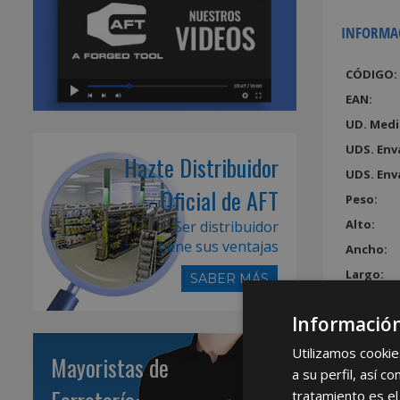
INFORMA
CÓDIGO:
EAN:
UD. Medi
UDS. Env
Hazte Distribuidor
UDS. Env
Oficial de AFT
Peso:
Alto:
Ser distribuidor
tiene sus ventajas
Ancho:
Largo:
SABER MÁS
Volumen
Información
Utilizamos cookie
Mayoristas de
a su perfil, así 
tratamiento es el