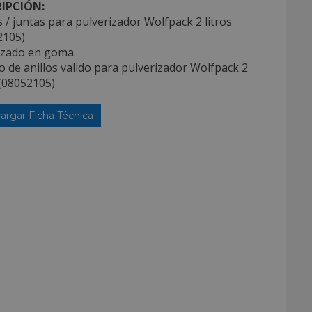
IPCIÓN:
s / juntas para pulverizador Wolfpack 2 litros
2105)
izado en goma.
o de anillos valido para pulverizador Wolfpack 2
 (08052105)
argar Ficha Técnica