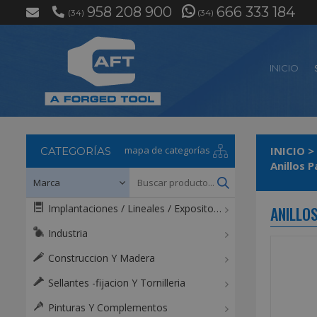
958 208 900
666 333 184
(34)
(34)
INICIO
mapa de categorías
INICIO
>
CATEGORÍAS
Anillos 
Implantaciones / Lineales / Expositores / Mostradores
ANILLO
Industria
Construccion Y Madera
Sellantes -fijacion Y Tornilleria
Pinturas Y Complementos