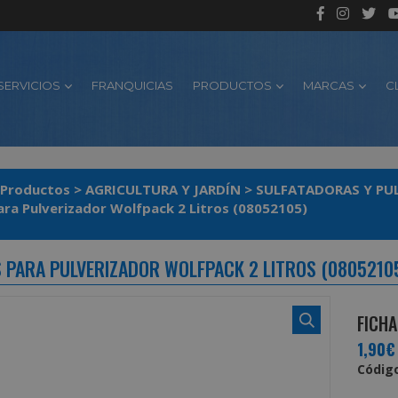
SERVICIOS
FRANQUICIAS
PRODUCTOS
MARCAS
C
Productos
>
AGRICULTURA Y JARDÍN
>
SULFATADORAS Y PU
Para Pulverizador Wolfpack 2 Litros (08052105)
S PARA PULVERIZADOR WOLFPACK 2 LITROS (0805210
FICHA
1,90€
Código