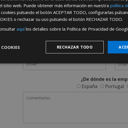
el sitio web. Puede obtener más información en nuestra
política 
REGÍSTRATE PARA HACERTE 
s cookies pulsando el botón
ACEPTAR TODO
, configurarlas pulsa
OKIES
o rechazar su uso pulsando el botón
RECHAZAR TODO
.
Desde
aquí
podrá ver todas las ventaj
onsultar
aquí
los detalles sobre la Política de Privacidad de Googl
Rellene este formulario y nos pondremos en contacto c
 COOKIES
RECHAZAR TODO
ACE
¿De dónde es la emp
España
Portugal