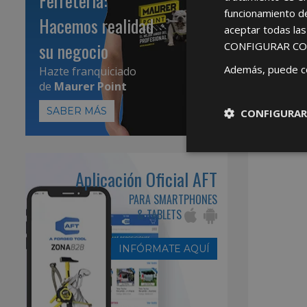
Ferretería:
funcionamiento d
Hacemos realidad
aceptar todas la
su negocio
CONFIGURAR CO
Además, puede c
Hazte franquiciado
de
Maurer Point
SABER MÁS
CONFIGURAR
Aplicación Oficial AFT
PARA SMARTPHONES
& TABLETS
INFÓRMATE AQUÍ