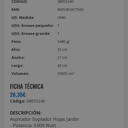
CÓDIGO:
08055240
EAN:
8435450477560
UD. Medida:
UNID
UDS. Envase pequeño:
1
UDS. Envase grande:
1
Peso:
3480 gr
Alto:
25 cm
Ancho:
27 cm
Largo:
43 cm
Volumen:
29025 cm³
FICHA TÉCNICA
26,35€
Código:
08055240
DESCRIPCIÓN:
Aspirador Soplador Hojas Jardin
- Potencia: 3.000 Watt.