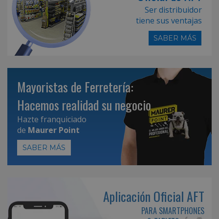
Ser distribuidor
tiene sus ventajas
SABER MÁS
Mayoristas de Ferretería:
Hacemos realidad su negocio
Hazte franquiciado
de
Maurer Point
SABER MÁS
Aplicación Oficial AFT
PARA SMARTPHONES