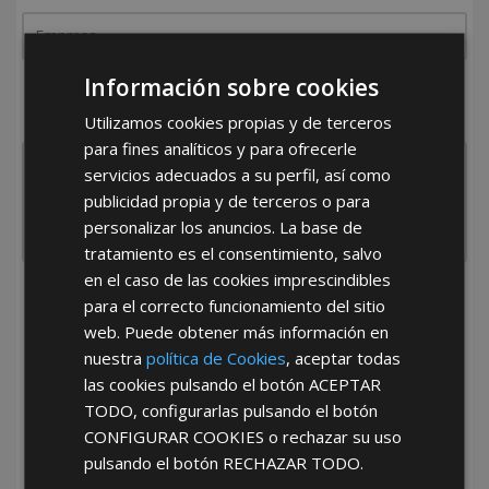
Información sobre cookies
¿De dónde es la empresa?
España
Portugal
Otros
Utilizamos cookies propias y de terceros
para fines analíticos y para ofrecerle
servicios adecuados a su perfil, así como
publicidad propia y de terceros o para
personalizar los anuncios. La base de
tratamiento es el consentimiento, salvo
en el caso de las cookies imprescindibles
He leído y acepto la
Política de Privacidad
para el correcto funcionamiento del sitio
web. Puede obtener más información en
nuestra
política de Cookies
, aceptar todas
las cookies pulsando el botón
ACEPTAR
TODO
, configurarlas pulsando el botón
CONFIGURAR COOKIES
o rechazar su uso
pulsando el botón
RECHAZAR TODO
.
*Abstenerse particulares, sólo venta a tiendas y empresas minoristas y