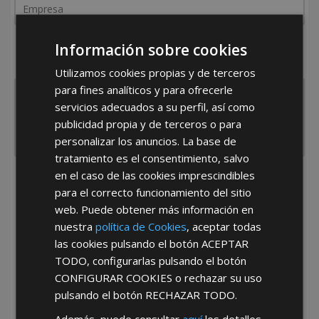
¿De dónde es la empresa?
Información sobre cookies
España
Portugal
Otros
Utilizamos cookies propias y de terceros
para fines analíticos y para ofrecerle
servicios adecuados a su perfil, así como
publicidad propia y de terceros o para
personalizar los anuncios. La base de
tratamiento es el consentimiento, salvo
en el caso de las cookies imprescindibles
He leído y acepto la
Política de Privacidad
para el correcto funcionamiento del sitio
web. Puede obtener más información en
nuestra
política de Cookies
, aceptar todas
las cookies pulsando el botón
ACEPTAR
TODO
, configurarlas pulsando el botón
CONFIGURAR COOKIES
o rechazar su uso
pulsando el botón
RECHAZAR TODO
.
*Abstenerse particulares, sólo venta a tiendas y empresas minoristas y
mayoristas.
Además, puede consultar
aquí
los detalles