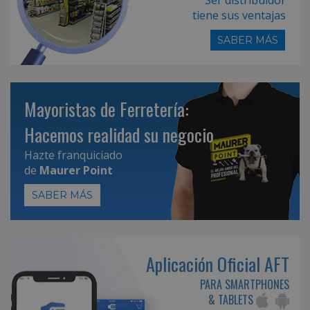
tiene sus ventajas
SABER MÁS
Mayoristas de Ferretería:
Hacemos realidad su negocio
Hazte franquiciado
de
Maurer Point
SABER MÁS
Aplicación Oficial AFT
PARA SMARTPHONES
& TABLETS