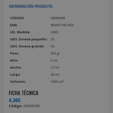
INFORMACIÓN PRODUCTO
CÓDIGO:
08060098
EAN:
8000071827836
UD. Medida:
UNID
UDS. Envase pequeño:
50
UDS. Envase grande:
50
Peso:
402 gr
Alto:
5 cm
Ancho:
27 cm
Largo:
40 cm
Volumen:
5400 cm³
FICHA TÉCNICA
4,30€
Código:
08060098