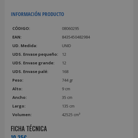
INFORMACIÓN PRODUCTO
CÓDIGO:
08060295
EAN:
8435450482984
UD. Medida:
UNID
UDS. Envase pequeño:
12
UDS. Envase grande:
12
UDS. Envase palé:
168
Peso:
744 gr
Alto:
9 cm
Ancho:
35 cm
Largo:
135 cm
Volumen:
42525 cm³
FICHA TÉCNICA
10,35€