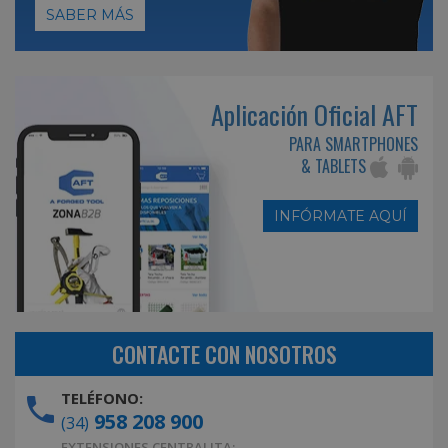
SABER MÁS
Aplicación Oficial AFT
PARA SMARTPHONES
& TABLETS
INFÓRMATE AQUÍ
CONTACTE CON NOSOTROS
TELÉFONO:
958 208 900
(34)
EXTENSIONES CENTRALITA: