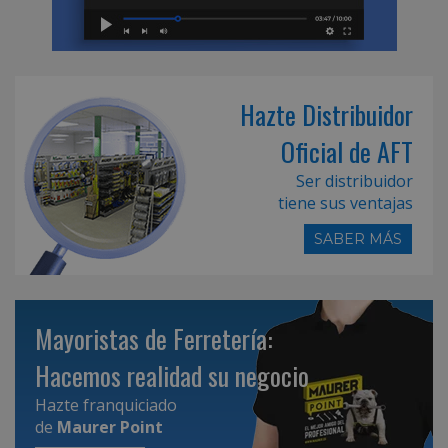
Hazte Distribuidor
Oficial de AFT
Ser distribuidor
tiene sus ventajas
SABER MÁS
Mayoristas de Ferretería:
Hacemos realidad su negocio
Hazte franquiciado
de
Maurer Point