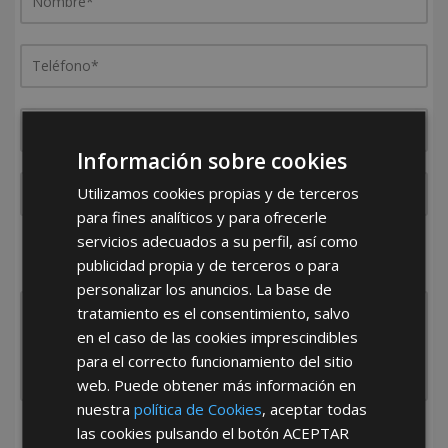
Información sobre cookies
Utilizamos cookies propias y de terceros
para fines analíticos y para ofrecerle
servicios adecuados a su perfil, así como
¿De dónde es la empresa?
publicidad propia y de terceros o para
España
Portugal
Otros
personalizar los anuncios. La base de
tratamiento es el consentimiento, salvo
en el caso de las cookies imprescindibles
para el correcto funcionamiento del sitio
web. Puede obtener más información en
nuestra
política de Cookies
, aceptar todas
las cookies pulsando el botón
ACEPTAR
He leído y acepto la
Política de Privacidad