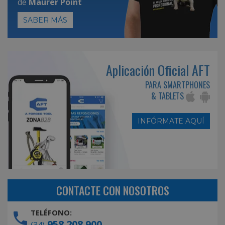
de
Maurer Point
SABER MÁS
Aplicación Oficial AFT
PARA SMARTPHONES
& TABLETS
INFÓRMATE AQUÍ
CONTACTE CON NOSOTROS
TELÉFONO:
958 208 900