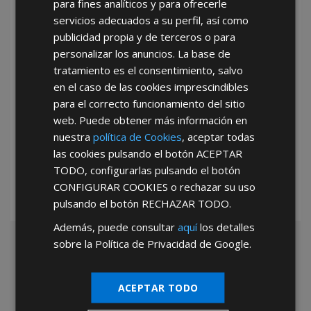
para fines analíticos y para ofrecerle
He leído y acepto la
Política de Privacidad
servicios adecuados a su perfil, así como
publicidad propia y de terceros o para
personalizar los anuncios. La base de
tratamiento es el consentimiento, salvo
en el caso de las cookies imprescindibles
para el correcto funcionamiento del sitio
web. Puede obtener más información en
*Abstenerse particulares, sólo venta a tiendas y empresas minoristas y
nuestra
política de Cookies
, aceptar todas
mayoristas.
las cookies pulsando el botón
ACEPTAR
TODO
, configurarlas pulsando el botón
CONFIGURAR COOKIES
o rechazar su uso
pulsando el botón
RECHAZAR TODO
.
Además, puede consultar
aquí
los detalles
sobre la Política de Privacidad de Google.
ACEPTAR TODO