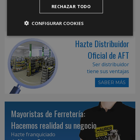
RECHAZAR TODO
CONFIGURAR COOKIES
Hazte Distribuidor
Oficial de AFT
Ser distribuidor
tiene sus ventajas
SABER MÁS
Mayoristas de Ferretería:
Hacemos realidad su negocio
Hazte franquiciado