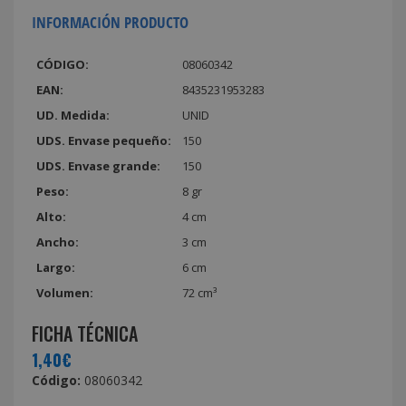
INFORMACIÓN PRODUCTO
CÓDIGO:
08060342
EAN:
8435231953283
UD. Medida:
UNID
UDS. Envase pequeño:
150
UDS. Envase grande:
150
Peso:
8 gr
Alto:
4 cm
Ancho:
3 cm
Largo:
6 cm
Volumen:
72 cm³
FICHA TÉCNICA
1,40€
Código:
08060342