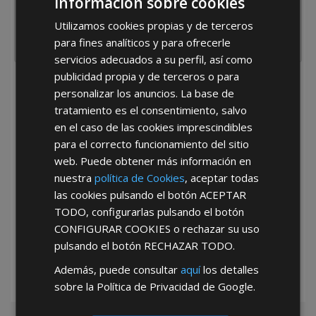
Información sobre cookies
Utilizamos cookies propias y de terceros
para fines analíticos y para ofrecerle
servicios adecuados a su perfil, así como
publicidad propia y de terceros o para
He leído y acepto la
Política de Privacidad
personalizar los anuncios. La base de
tratamiento es el consentimiento, salvo
en el caso de las cookies imprescindibles
para el correcto funcionamiento del sitio
web. Puede obtener más información en
nuestra
política de Cookies
, aceptar todas
las cookies pulsando el botón
ACEPTAR
*Abstenerse particulares, sólo venta a tiendas y empresas minoristas y
TODO
, configurarlas pulsando el botón
mayoristas.
CONFIGURAR COOKIES
o rechazar su uso
pulsando el botón
RECHAZAR TODO
.
Además, puede consultar
aquí
los detalles
sobre la Política de Privacidad de Google.