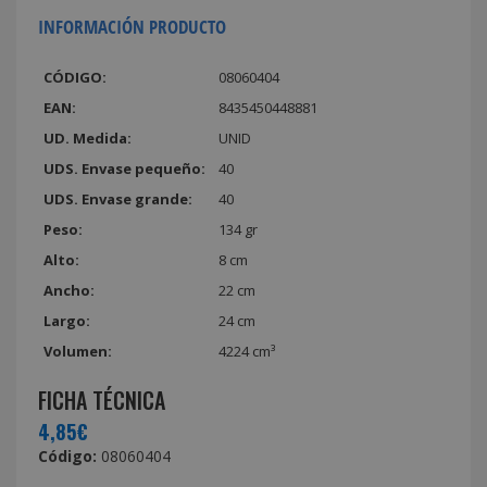
INFORMACIÓN PRODUCTO
CÓDIGO:
08060404
EAN:
8435450448881
UD. Medida:
UNID
UDS. Envase pequeño:
40
UDS. Envase grande:
40
Peso:
134 gr
Alto:
8 cm
Ancho:
22 cm
Largo:
24 cm
Volumen:
4224 cm³
FICHA TÉCNICA
4,85€
Código:
08060404