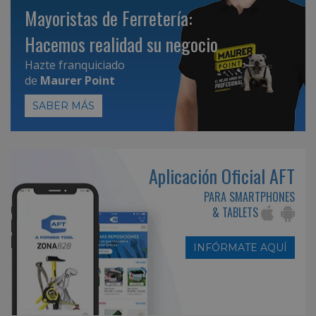
Mayoristas de Ferretería:
Hacemos realidad su negocio
Hazte franquiciado
de
Maurer Point
SABER MÁS
Aplicación Oficial AFT
PARA SMARTPHONES
& TABLETS
INFÓRMATE AQUÍ