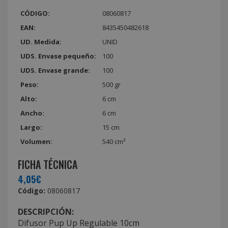
CÓDIGO:
08060817
EAN:
8435450482618
UD. Medida:
UNID
UDS. Envase pequeño:
100
UDS. Envase grande:
100
Peso:
500 gr
Alto:
6 cm
Ancho:
6 cm
Largo:
15 cm
Volumen:
540 cm³
FICHA TÉCNICA
4,05€
Código:
08060817
DESCRIPCIÓN:
Difusor Pup Up Regulable 10cm