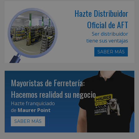
Hazte Distribuidor
Oficial de AFT
Ser distribuidor
tiene sus ventajas
SABER MÁS
Mayoristas de Ferretería:
Hacemos realidad su negocio
Hazte franquiciado
de
Maurer Point
SABER MÁS