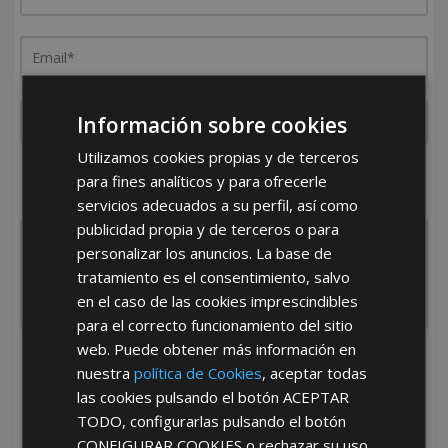
Información sobre cookies
Utilizamos cookies propias y de terceros
¿De dónde es la empresa?
para fines analíticos y para ofrecerle
España
Portugal
Otros
servicios adecuados a su perfil, así como
publicidad propia y de terceros o para
personalizar los anuncios. La base de
tratamiento es el consentimiento, salvo
en el caso de las cookies imprescindibles
para el correcto funcionamiento del sitio
web. Puede obtener más información en
He leído y acepto la
Política de Privacidad
nuestra
política de Cookies
, aceptar todas
las cookies pulsando el botón
ACEPTAR
TODO
, configurarlas pulsando el botón
CONFIGURAR COOKIES
o rechazar su uso