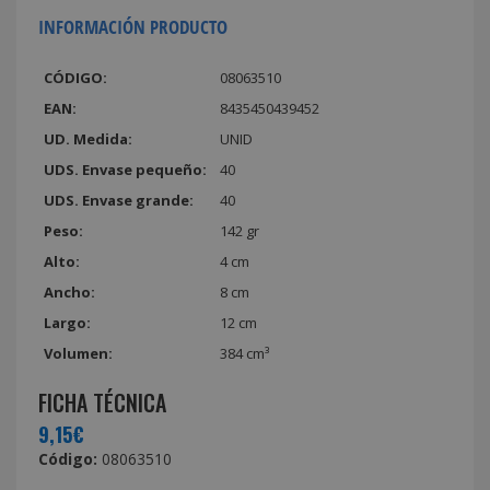
INFORMACIÓN PRODUCTO
CÓDIGO:
08063510
EAN:
8435450439452
UD. Medida:
UNID
UDS. Envase pequeño:
40
UDS. Envase grande:
40
Peso:
142 gr
Alto:
4 cm
Ancho:
8 cm
Largo:
12 cm
Volumen:
384 cm³
FICHA TÉCNICA
9,15€
Código:
08063510