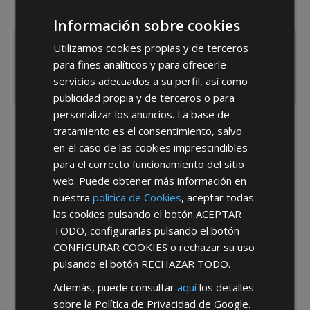
España
Portugal
Otros
Información sobre cookies
Utilizamos cookies propias y de terceros
para fines analíticos y para ofrecerle
servicios adecuados a su perfil, así como
publicidad propia y de terceros o para
personalizar los anuncios. La base de
tratamiento es el consentimiento, salvo
He leído y acepto la
Política de Privacidad
en el caso de las cookies imprescindibles
para el correcto funcionamiento del sitio
web. Puede obtener más información en
nuestra
política de Cookies
, aceptar todas
las cookies pulsando el botón
ACEPTAR
TODO
, configurarlas pulsando el botón
CONFIGURAR COOKIES
o rechazar su uso
*Abstenerse particulares, sólo venta a tiendas y empresas minoristas y
mayoristas.
pulsando el botón
RECHAZAR TODO
.
Además, puede consultar
aquí
los detalles
sobre la Política de Privacidad de Google.