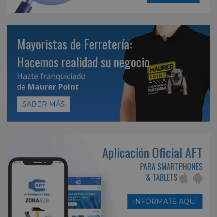
Mayoristas de Ferretería:
Hacemos realidad su negocio
Hazte franquiciado
de
Maurer Point
SABER MÁS
Aplicación Oficial AFT
PARA SMARTPHONES
& TABLETS
INFÓRMATE AQUÍ