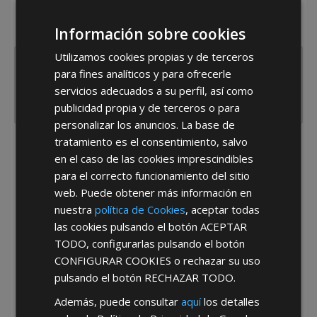
¿De dónde es la empresa?
Información sobre cookies
España
Portugal
Otros
Utilizamos cookies propias y de terceros
para fines analíticos y para ofrecerle
servicios adecuados a su perfil, así como
publicidad propia y de terceros o para
personalizar los anuncios. La base de
tratamiento es el consentimiento, salvo
He leído y acepto la
Política de Privacidad
en el caso de las cookies imprescindibles
para el correcto funcionamiento del sitio
web. Puede obtener más información en
nuestra
política de Cookies
, aceptar todas
las cookies pulsando el botón
ACEPTAR
TODO
, configurarlas pulsando el botón
CONFIGURAR COOKIES
o rechazar su uso
*Abstenerse particulares, sólo venta a tiendas y empresas minoristas y
pulsando el botón
RECHAZAR TODO
.
mayoristas.
Además, puede consultar
aquí
los detalles