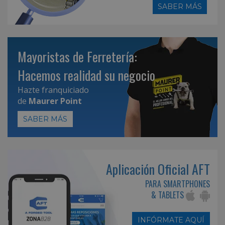
SABER MÁS
Mayoristas de Ferretería:
Hacemos realidad su negocio
Hazte franquiciado
de
Maurer Point
SABER MÁS
Aplicación Oficial AFT
PARA SMARTPHONES
& TABLETS
INFÓRMATE AQUÍ