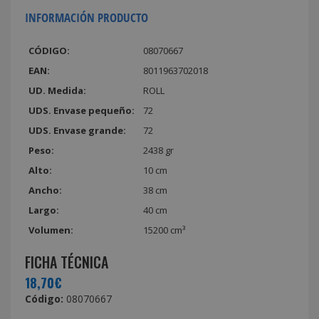
INFORMACIÓN PRODUCTO
CÓDIGO:
08070667
EAN:
8011963702018
UD. Medida:
ROLL
UDS. Envase pequeño:
72
UDS. Envase grande:
72
Peso:
2438 gr
Alto:
10 cm
Ancho:
38 cm
Largo:
40 cm
Volumen:
15200 cm³
FICHA TÉCNICA
18,70€
Código:
08070667