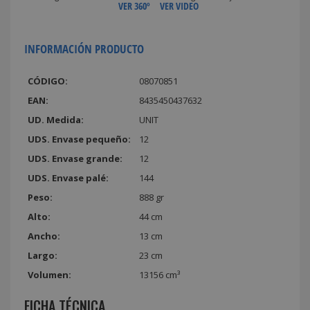
VER 360º
VER VIDEO
INFORMACIÓN PRODUCTO
CÓDIGO:
08070851
EAN:
8435450437632
UD. Medida:
UNIT
UDS. Envase pequeño:
12
UDS. Envase grande:
12
UDS. Envase palé:
144
Peso:
888 gr
Alto:
44 cm
Ancho:
13 cm
Largo:
23 cm
Volumen:
13156 cm³
FICHA TÉCNICA