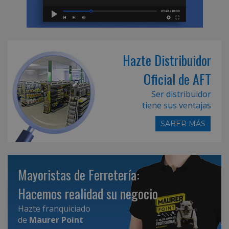
Hazte Distribuidor
Oficial de AFT
Ser distribuidor
tiene sus ventajas
SABER MÁS
Mayoristas de Ferretería:
Hacemos realidad su negocio
Hazte franquiciado
de
Maurer Point