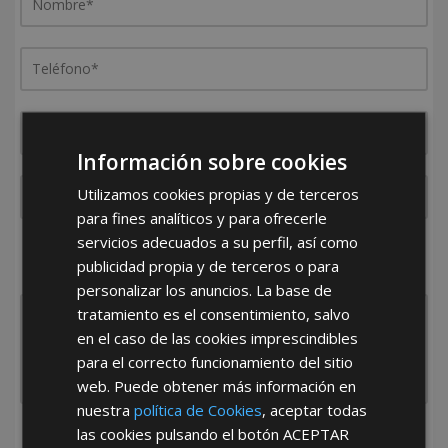
Información sobre cookies
Utilizamos cookies propias y de terceros
para fines analíticos y para ofrecerle
servicios adecuados a su perfil, así como
¿De dónde es la empresa?
publicidad propia y de terceros o para
España
Portugal
Otros
personalizar los anuncios. La base de
tratamiento es el consentimiento, salvo
en el caso de las cookies imprescindibles
para el correcto funcionamiento del sitio
web. Puede obtener más información en
nuestra
política de Cookies
, aceptar todas
las cookies pulsando el botón
ACEPTAR
He leído y acepto la
Política de Privacidad