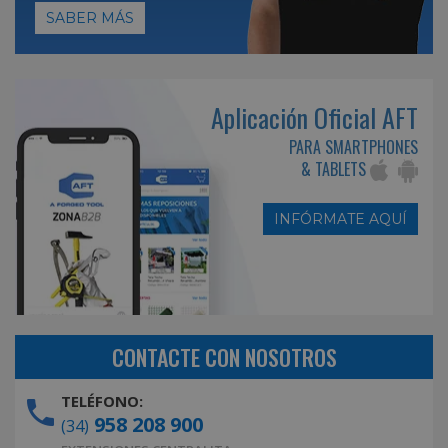
SABER MÁS
Aplicación Oficial AFT
PARA SMARTPHONES
& TABLETS
INFÓRMATE AQUÍ
CONTACTE CON NOSOTROS
TELÉFONO:
958 208 900
(34)