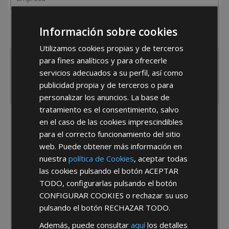
¿De dónde es la empresa?
Información sobre cookies
España
Portugal
Otros
Utilizamos cookies propias y de terceros
para fines analíticos y para ofrecerle
servicios adecuados a su perfil, así como
publicidad propia y de terceros o para
personalizar los anuncios. La base de
tratamiento es el consentimiento, salvo
en el caso de las cookies imprescindibles
He leído y acepto la
Política de Privacidad
para el correcto funcionamiento del sitio
web. Puede obtener más información en
nuestra
política de Cookies
, aceptar todas
las cookies pulsando el botón
ACEPTAR
TODO
, configurarlas pulsando el botón
CONFIGURAR COOKIES
o rechazar su uso
pulsando el botón
RECHAZAR TODO
.
*Abstenerse particulares, sólo venta a tiendas y empresas minoristas y
mayoristas.
Además, puede consultar
aquí
los detalles