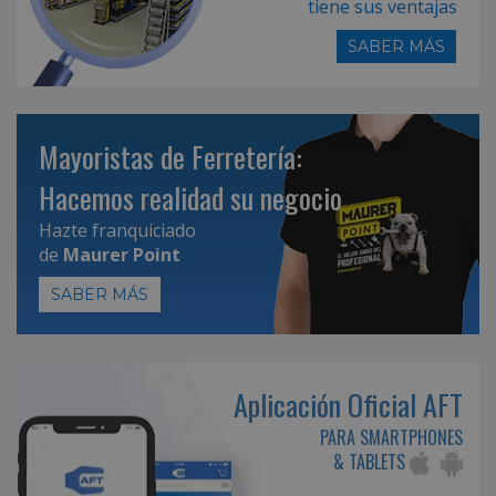
tiene sus ventajas
SABER MÁS
Mayoristas de Ferretería:
Hacemos realidad su negocio
Hazte franquiciado
de
Maurer Point
SABER MÁS
Aplicación Oficial AFT
PARA SMARTPHONES
& TABLETS