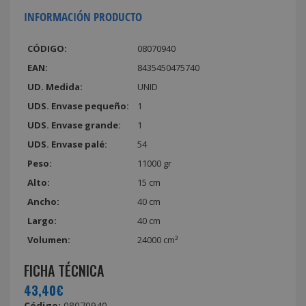
INFORMACIÓN PRODUCTO
CÓDIGO:
08070940
EAN:
8435450475740
UD. Medida:
UNID
UDS. Envase pequeño:
1
UDS. Envase grande:
1
UDS. Envase palé:
54
Peso:
11000 gr
Alto:
15 cm
Ancho:
40 cm
Largo:
40 cm
Volumen:
24000 cm³
FICHA TÉCNICA
43,40€
Código:
08070940