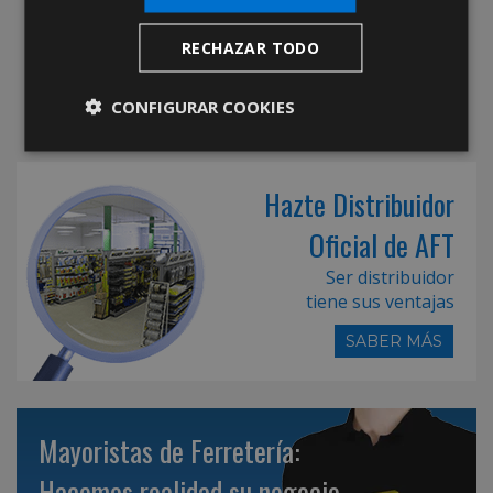
RECHAZAR TODO
CONFIGURAR COOKIES
Hazte Distribuidor
Oficial de AFT
Ser distribuidor
tiene sus ventajas
SABER MÁS
Mayoristas de Ferretería:
Hacemos realidad su negocio