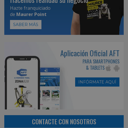
Hazte franquiciado
de
Maurer Point
SABER MÁS
Aplicación Oficial AFT
PARA SMARTPHONES
& TABLETS
INFÓRMATE AQUÍ
CONTACTE CON NOSOTROS