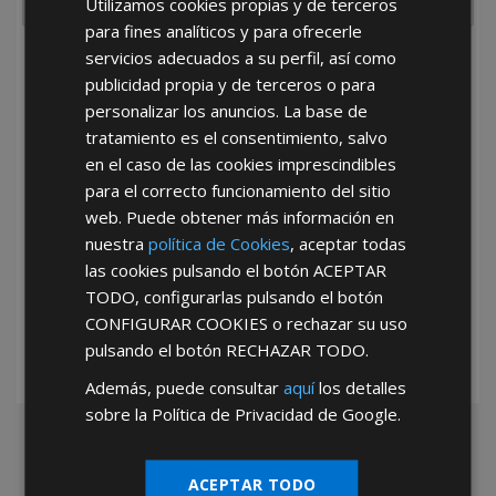
Utilizamos cookies propias y de terceros
para fines analíticos y para ofrecerle
servicios adecuados a su perfil, así como
He leído y acepto la
Política de Privacidad
publicidad propia y de terceros o para
personalizar los anuncios. La base de
tratamiento es el consentimiento, salvo
en el caso de las cookies imprescindibles
para el correcto funcionamiento del sitio
web. Puede obtener más información en
nuestra
política de Cookies
, aceptar todas
*Abstenerse particulares, sólo venta a tiendas y empresas minoristas y
las cookies pulsando el botón
ACEPTAR
mayoristas.
TODO
, configurarlas pulsando el botón
CONFIGURAR COOKIES
o rechazar su uso
pulsando el botón
RECHAZAR TODO
.
Además, puede consultar
aquí
los detalles
sobre la Política de Privacidad de Google.
ACEPTAR TODO