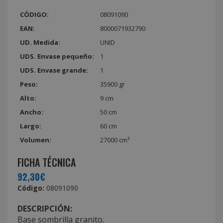
CÓDIGO:
08091090
EAN:
8000071932790
UD. Medida:
UNID
UDS. Envase pequeño:
1
UDS. Envase grande:
1
Peso:
35900 gr
Alto:
9 cm
Ancho:
50 cm
Largo:
60 cm
Volumen:
27000 cm³
FICHA TÉCNICA
92,30€
Código:
08091090
DESCRIPCIÓN:
Base sombrilla granito.