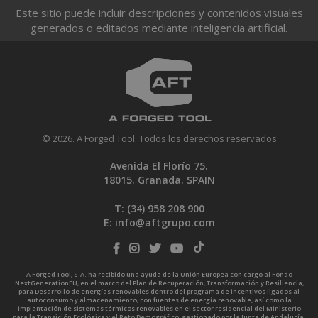
Este sitio puede incluir descripciones y contenidos visuales
generados o editados mediante inteligencia artificial.
© 2026. A Forged Tool. Todos los derechos reservados
Avenida El Florío 75.
18015. Granada. SPAIN
T: (34)
958 208 900
E:
info@aftgrupo.com
A Forged Tool, S.A. ha recibido una ayuda de la Unión Europea con cargo al Fondo
NextGenerationEU, en el marco del Plan de Recuperación, Transformación y Resiliencia,
para Desarrollo de energías renovables dentro del programa de incentivos ligados al
autoconsumo y almacenamiento, con fuentes de energía renovable, así como la
implantación de sistemas térmicos renovables en el sector residencial del Ministerio
para la Transición Ecológica y el Reto Demográfico, gestionado por la Junta de Andalucía,