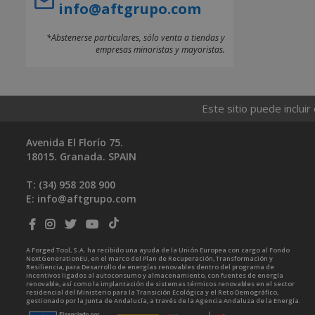
info@aftgrupo.com
*Abstenerse particulares, sólo venta a tiendas y
empresas minoristas y mayoristas.
Este sitio puede incluir
Avenida El Florío 75.
18015. Granada. SPAIN
T: (34)
958 208 900
E:
info@aftgrupo.com
A Forged Tool, S.A. ha recibido una ayuda de la Unión Europea con cargo al Fondo
NextGenerationEU, en el marco del Plan de Recuperación, Transformación y
Resiliencia, para Desarrollo de energías renovables dentro del programa de
incentivos ligados al autoconsumo y almacenamiento, con fuentes de energía
renovable, así como la implantación de sistemas térmicos renovables en el sector
residencial del Ministerio para la Transición Ecológica y el Reto Demográfico,
gestionado por la Junta de Andalucía, a través de la Agencia Andaluza de la Energía.