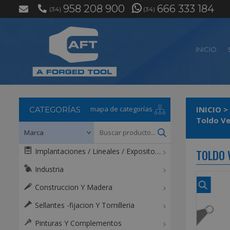
958 208 900
666 333 184
(34)
(34)
INICIO
mapa de categorías
INICIO
>
CATEGORÍAS
Toldo Ve
Implantaciones / Lineales / Expositores / Mostradores
TOLDO 
Industria
Construccion Y Madera
Sellantes -fijacion Y Tornilleria
Pinturas Y Complementos