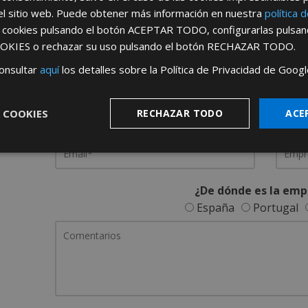
el sitio web. Puede obtener más información en nuestra
política 
REGÍSTRATE PARA HACERTE 
s cookies pulsando el botón
ACEPTAR TODO
, configurarlas pulsa
OKIES
o rechazar su uso pulsando el botón
RECHAZAR TODO
.
Desde
aquí
podrá ver todas las ventaj
onsultar
aquí
los detalles sobre la Política de Privacidad de Googl
Rellene este formulario y nos pondremos en contacto c
 COOKIES
RECHAZAR TODO
ACE
¿De dónde es la emp
España
Portugal