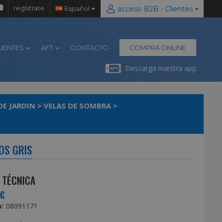
regístrate
Español
acceso B2B - Clientes
LIENTES
AFT
CONTACTO
COMPRA ONLINE
Descarga nuestra app
DE JARDIN
>
VELAS DE SOMBRA
>
OS GRIS
 TÉCNICA
5€
:
08091171