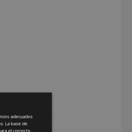
rvicios adecuados
os. La base de
para el correcto