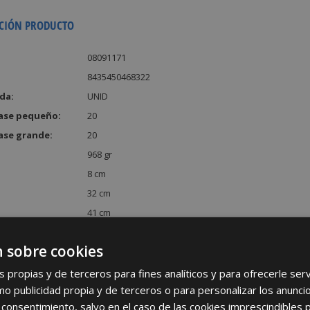
CIÓN PRODUCTO
08091171
8435450468322
da:
UNID
ase pequeño:
20
ase grande:
20
968 gr
8 cm
32 cm
41 cm
:
10496 cm³
 sobre cookies
s propias y de terceros para fines analíticos y para ofrecerle se
como publicidad propia y de terceros o para personalizar los anunci
 consentimiento, salvo en el caso de las cookies imprescindibles 