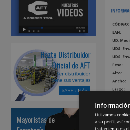
INFORMA
CÓDIGO:
EAN:
UD. Medi
UDS. Env
Hazte Distribuidor
UDS. Env
Oficial de AFT
Peso:
Alto:
Ser distribuidor
tiene sus ventajas
Ancho:
Largo:
SABER MÁS
Volumen
Información
Utilizamos cookie
Mayoristas de
a su perfil, así 
tratamiento es el