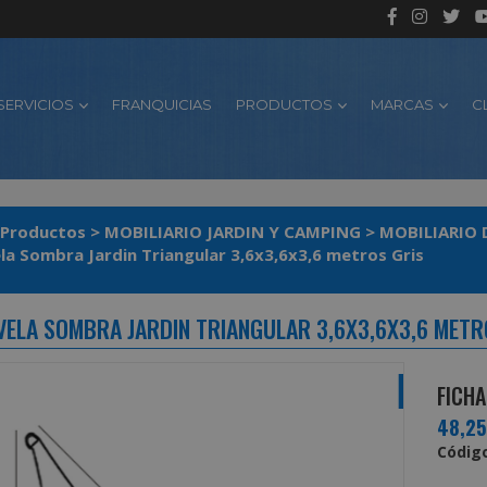
SERVICIOS
FRANQUICIAS
PRODUCTOS
MARCAS
C
Productos
>
MOBILIARIO JARDIN Y CAMPING
>
MOBILIARIO 
la Sombra Jardin Triangular 3,6x3,6x3,6 metros Gris
VELA SOMBRA JARDIN TRIANGULAR 3,6X3,6X3,6 METR
FICHA
48,2
Código