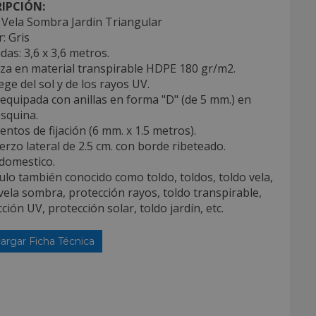
IPCIÓN:
 Vela Sombra Jardin Triangular
r: Gris
das: 3,6 x 3,6 metros.
iza en material transpirable HDPE 180 gr/m2.
ege del sol y de los rayos UV.
 equipada con anillas en forma "D" (de 5 mm.) en
squina.
entos de fijación (6 mm. x 1.5 metros).
erzo lateral de 2.5 cm. con borde ribeteado.
domestico.
culo también conocido como toldo, toldos, toldo vela,
vela sombra, protección rayos, toldo transpirable,
ción UV, protección solar, toldo jardín, etc.
argar Ficha Técnica