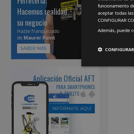
Ferretería:
funcionamiento d
Hacemos realidad
aceptar todas la
su negocio
CONFIGURAR CO
Además, puede c
Hazte franquiciado
de
Maurer Point
SABER MÁS
CONFIGURAR
Aplicación Oficial AFT
PARA SMARTPHONES
& TABLETS
INFÓRMATE AQUÍ