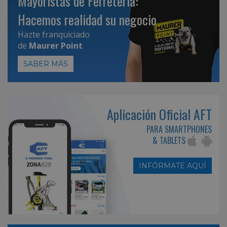
Mayoristas de Ferretería:
Hacemos realidad su negocio
Hazte franquiciado
de
Maurer Point
SABER MÁS
Aplicación Oficial AFT
PARA SMARTPHONES
& TABLETS
INFÓRMATE AQUÍ