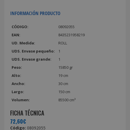
INFORMACIÓN PRODUCTO
CÓDIGO:
08092055
EAN:
8435231958219
UD. Medida:
ROLL
UDS. Envase pequeño:
1
UDS. Envase grande:
1
Peso:
15850 gr
Alto:
19 cm
Ancho:
30 cm
Largo:
150 cm
Volumen:
85500 cm³
FICHA TÉCNICA
72,60€
Código:
08092055