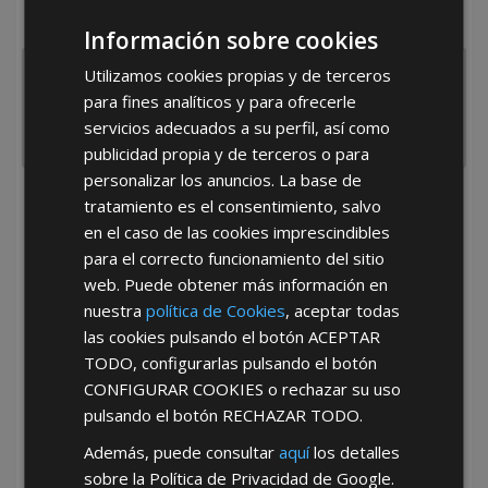
España
Portugal
Otros
Información sobre cookies
Utilizamos cookies propias y de terceros
para fines analíticos y para ofrecerle
servicios adecuados a su perfil, así como
publicidad propia y de terceros o para
personalizar los anuncios. La base de
tratamiento es el consentimiento, salvo
He leído y acepto la
Política de Privacidad
en el caso de las cookies imprescindibles
para el correcto funcionamiento del sitio
web. Puede obtener más información en
nuestra
política de Cookies
, aceptar todas
las cookies pulsando el botón
ACEPTAR
TODO
, configurarlas pulsando el botón
CONFIGURAR COOKIES
o rechazar su uso
*Abstenerse particulares, sólo venta a tiendas y empresas minoristas y
mayoristas.
pulsando el botón
RECHAZAR TODO
.
Además, puede consultar
aquí
los detalles
sobre la Política de Privacidad de Google.