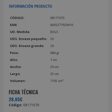
INFORMACIÓN PRODUCTO
CÓDIGO:
08171070
EAN:
8435277929419
UD. Medida:
BOLS
UDS. Envase pequeño:
20
UDS. Envase grande:
20
Peso:
684 gr
Alto:
7 cm
Ancho:
29 cm
Largo:
35 cm
Volumen:
7105 cm³
FICHA TÉCNICA
28,65€
Código:
08171070