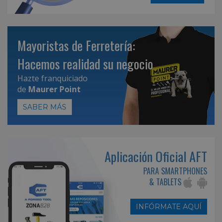
Mayoristas de Ferretería:
Hacemos realidad su negocio
Hazte franquiciado
de
Maurer Point
SABER MÁS
Aplicación Oficial AFT
PARA SMARTPHONES
& TABLETS
INFÓRMATE AQUÍ