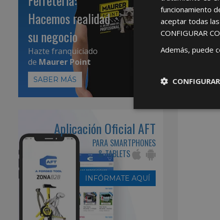
Ferretería:
funcionamiento d
Hacemos realidad
aceptar todas la
su negocio
CONFIGURAR CO
Además, puede c
Hazte franquiciado
de
Maurer Point
SABER MÁS
CONFIGURAR
Aplicación Oficial AFT
PARA SMARTPHONES
& TABLETS
INFÓRMATE AQUÍ