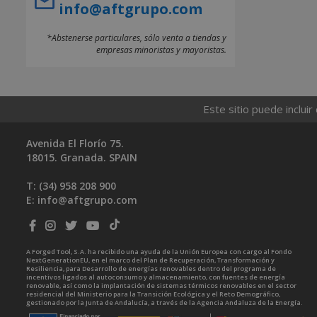
info@aftgrupo.com
*Abstenerse particulares, sólo venta a tiendas y
empresas minoristas y mayoristas.
Este sitio puede incluir
Avenida El Florío 75.
18015. Granada. SPAIN
T: (34)
958 208 900
E:
info@aftgrupo.com
A Forged Tool, S.A. ha recibido una ayuda de la Unión Europea con cargo al Fondo
NextGenerationEU, en el marco del Plan de Recuperación, Transformación y
Resiliencia, para Desarrollo de energías renovables dentro del programa de
incentivos ligados al autoconsumo y almacenamiento, con fuentes de energía
renovable, así como la implantación de sistemas térmicos renovables en el sector
residencial del Ministerio para la Transición Ecológica y el Reto Demográfico,
gestionado por la Junta de Andalucía, a través de la Agencia Andaluza de la Energía.