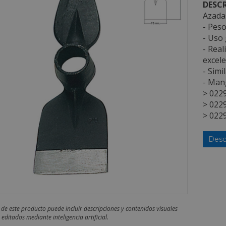
DESCR
Azadas
- Peso
- Uso 
- Real
excele
- Simi
- Mang
> 022
> 022
> 022
Desc
 de este producto puede incluir descripciones y contenidos visuales
editados mediante inteligencia artificial.