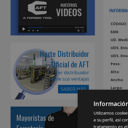
INFORMA
CÓDIGO:
EAN:
UD. Medi
UDS. Env
Hazte Distribuidor
UDS. Env
Oficial de AFT
Peso:
Alto:
Ser distribuidor
tiene sus ventajas
Ancho:
Largo:
SABER MÁS
Volumen
Información
Utilizamos cookie
Mayoristas de
a su perfil, así 
tratamiento es el