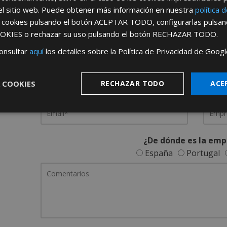
el sitio web. Puede obtener más información en nuestra
política 
REGÍSTRATE PARA HACERTE 
s cookies pulsando el botón
ACEPTAR TODO
, configurarlas pulsa
OKIES
o rechazar su uso pulsando el botón
RECHAZAR TODO
.
Desde
aquí
podrá ver todas las ventaj
onsultar
aquí
los detalles sobre la Política de Privacidad de Googl
Rellene este formulario y nos pondremos en contacto c
 COOKIES
RECHAZAR TODO
ACE
¿De dónde es la emp
España
Portugal