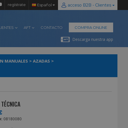
regístrate
Español
acceso B2B - Clientes
LIENTES
AFT
CONTACTO
COMPRA ONLINE
Descarga nuestra app
IN MANUALES
>
AZADAS
>
 TÉCNICA
€
:
08180080