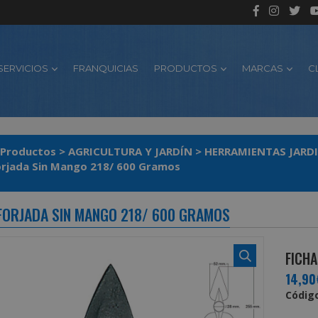
SERVICIOS
FRANQUICIAS
PRODUCTOS
MARCAS
C
Productos
>
AGRICULTURA Y JARDÍN
>
HERRAMIENTAS JARD
Azada Forjada Sin Mango 218/ 600 Gramos
FORJADA SIN MANGO 218/ 600 GRAMOS
FICHA
14,90
Código