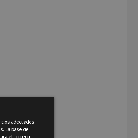
rvicios adecuados
os. La base de
para el correcto