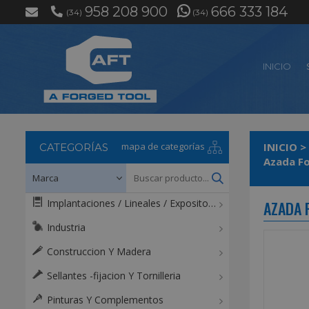
958 208 900
666 333 184
(34)
(34)
INICIO
mapa de categorías
INICIO
>
CATEGORÍAS
Implantaciones / Lineales / Expositores / Mostradores
AZADA 
Industria
Construccion Y Madera
Sellantes -fijacion Y Tornilleria
Pinturas Y Complementos