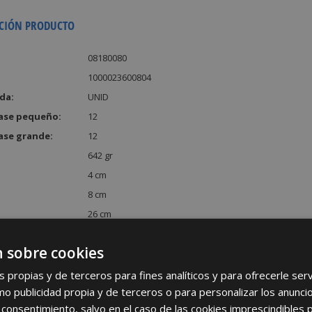
CIÓN PRODUCTO
08180080
1000023600804
da:
UNID
ase pequeño:
12
ase grande:
12
642 gr
4 cm
8 cm
26 cm
:
832 cm³
 sobre cookies
s propias y de terceros para fines analíticos y para ofrecerle se
como publicidad propia y de terceros o para personalizar los anunci
 consentimiento, salvo en el caso de las cookies imprescindibles 