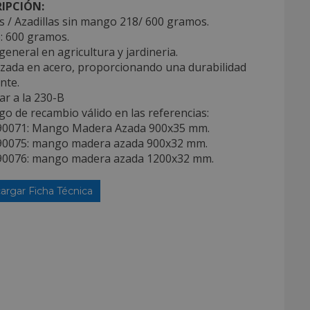
IPCIÓN:
 / Azadillas sin mango 218/ 600 gramos.
: 600 gramos.
general en agricultura y jardineria.
izada en acero, proporcionando una durabilidad
nte.
lar a la 230-B
o de recambio válido en las referencias:
90071: Mango Madera Azada 900x35 mm.
90075: mango madera azada 900x32 mm.
90076: mango madera azada 1200x32 mm.
argar Ficha Técnica