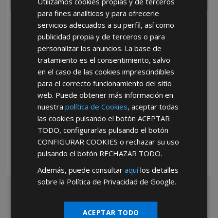
Utilizamos cookies propias y de terceros
para fines analíticos y para ofrecerle
servicios adecuados a su perfil, así como
He leído y acepto la
Política de Privacidad
publicidad propia y de terceros o para
personalizar los anuncios. La base de
tratamiento es el consentimiento, salvo
en el caso de las cookies imprescindibles
para el correcto funcionamiento del sitio
web. Puede obtener más información en
nuestra
política de Cookies
, aceptar todas
*Abstenerse particulares, sólo venta a tiendas y empresas minoristas y
las cookies pulsando el botón
ACEPTAR
mayoristas.
TODO
, configurarlas pulsando el botón
CONFIGURAR COOKIES
o rechazar su uso
pulsando el botón
RECHAZAR TODO
.
Además, puede consultar
aquí
los detalles
sobre la Política de Privacidad de Google.
ACEPTAR TODO