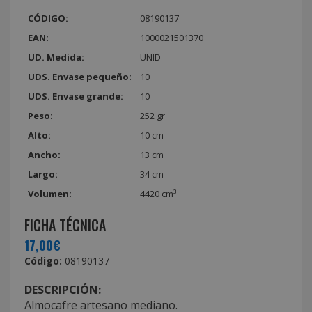
CÓDIGO:
08190137
EAN:
1000021501370
UD. Medida:
UNID
UDS. Envase pequeño:
10
UDS. Envase grande:
10
Peso:
252 gr
Alto:
10 cm
Ancho:
13 cm
Largo:
34 cm
Volumen:
4420 cm³
FICHA TÉCNICA
17,00€
Código:
08190137
DESCRIPCIÓN:
Almocafre artesano mediano.