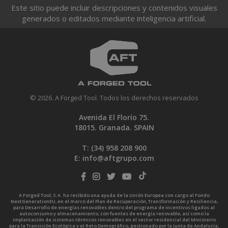
Este sitio puede incluir descripciones y contenidos visuales
generados o editados mediante inteligencia artificial.
© 2026. A Forged Tool. Todos los derechos reservados
Avenida El Florío 75.
18015. Granada. SPAIN
T: (34)
958 208 900
E:
info@aftgrupo.com
A Forged Tool, S.A. ha recibido una ayuda de la Unión Europea con cargo al Fondo
NextGenerationEU, en el marco del Plan de Recuperación, Transformación y Resiliencia,
para Desarrollo de energías renovables dentro del programa de incentivos ligados al
autoconsumo y almacenamiento, con fuentes de energía renovable, así como la
implantación de sistemas térmicos renovables en el sector residencial del Ministerio
para la Transición Ecológica y el Reto Demográfico, gestionado por la Junta de Andalucía,