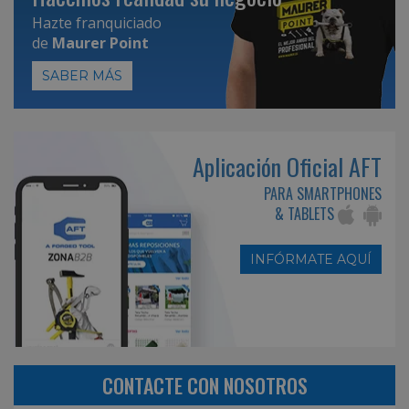
Hazte franquiciado
de
Maurer Point
SABER MÁS
Aplicación Oficial AFT
PARA SMARTPHONES
& TABLETS
INFÓRMATE AQUÍ
CONTACTE CON NOSOTROS