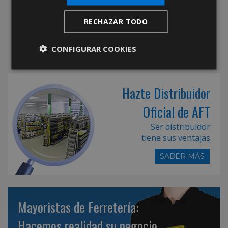
RECHAZAR TODO
CONFIGURAR COOKIES
Hazte Distribuidor
Oficial de AFT
Ser distribuidor
tiene sus ventajas
SABER MÁS
Mayoristas de Ferretería:
Hacemos realidad su negocio