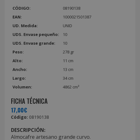
CÓDIGO:
08190138
EAN:
1000021501387
UD. Medida:
UNID
UDS. Envase pequeño:
10
UDS. Envase grande:
10
Peso:
278 gr
Alto:
11 cm
Ancho:
13 cm
Largo:
34 cm
Volumen:
4862 cm³
FICHA TÉCNICA
17,00€
Código:
08190138
DESCRIPCIÓN:
Almocafre artesano grande curvo.