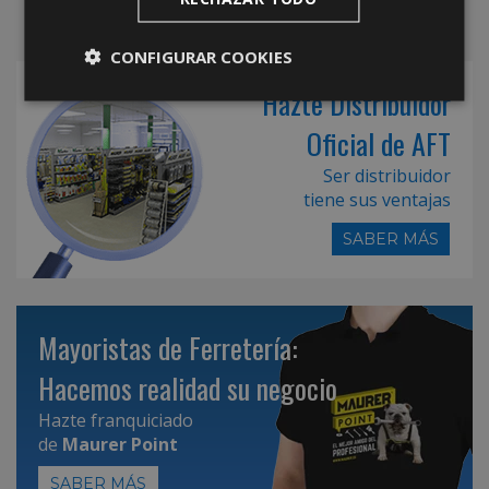
CONFIGURAR COOKIES
Hazte Distribuidor
Oficial de AFT
Ser distribuidor
tiene sus ventajas
SABER MÁS
Mayoristas de Ferretería:
Hacemos realidad su negocio
Hazte franquiciado
de
Maurer Point
SABER MÁS