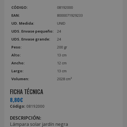
CÓDIGO:
08192000
EAN:
8000071929233
UD. Medida:
UNID
UDS. Envase pequeño:
24
UDS. Envase grande:
24
Peso:
200 gr
Alto:
13 cm
Ancho:
12 cm
Largo:
13 cm
Volumen:
2028 cm³
FICHA TÉCNICA
8,80€
Código:
08192000
DESCRIPCIÓN:
Lámpara solar jardín negra