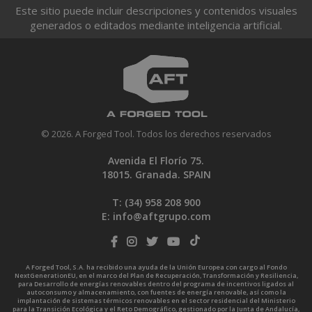
Este sitio puede incluir descripciones y contenidos visuales
generados o editados mediante inteligencia artificial.
© 2026. A Forged Tool. Todos los derechos reservados
Avenida El Florío 75.
18015. Granada. SPAIN
T: (34)
958 208 900
E:
info@aftgrupo.com
A Forged Tool, S.A. ha recibido una ayuda de la Unión Europea con cargo al Fondo
NextGenerationEU, en el marco del Plan de Recuperación, Transformación y Resiliencia,
para Desarrollo de energías renovables dentro del programa de incentivos ligados al
autoconsumo y almacenamiento, con fuentes de energía renovable, así como la
implantación de sistemas térmicos renovables en el sector residencial del Ministerio
para la Transición Ecológica y el Reto Demográfico, gestionado por la Junta de Andalucía,