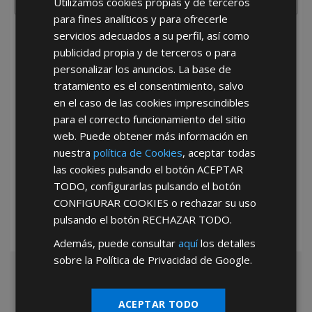
Utilizamos cookies propias y de terceros
para fines analíticos y para ofrecerle
servicios adecuados a su perfil, así como
He leído y acepto la
Política de Privacidad
publicidad propia y de terceros o para
personalizar los anuncios. La base de
tratamiento es el consentimiento, salvo
en el caso de las cookies imprescindibles
para el correcto funcionamiento del sitio
web. Puede obtener más información en
nuestra
política de Cookies
, aceptar todas
*Abstenerse particulares, sólo venta a tiendas y empresas minoristas y
las cookies pulsando el botón
ACEPTAR
mayoristas.
TODO
, configurarlas pulsando el botón
CONFIGURAR COOKIES
o rechazar su uso
pulsando el botón
RECHAZAR TODO
.
Además, puede consultar
aquí
los detalles
sobre la Política de Privacidad de Google.
ACEPTAR TODO