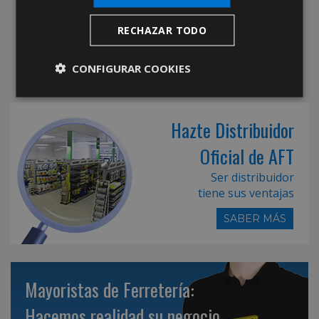
RECHAZAR TODO
CONFIGURAR COOKIES
Hazte Distribuidor
Oficial de AFT
Ser distribuidor
tiene sus ventajas
SABER MÁS
Mayoristas de Ferretería:
Hacemos realidad su negocio