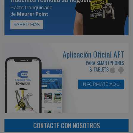
Hazte franquiciado
de
Maurer Point
SABER MÁS
Aplicación Oficial AFT
PARA SMARTPHONES
& TABLETS
INFÓRMATE AQUÍ
CONTACTE CON NOSOTROS