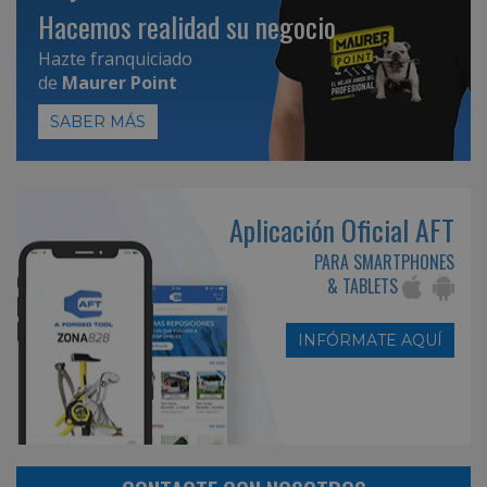
Hacemos realidad su negocio
Hazte franquiciado
de
Maurer Point
SABER MÁS
Aplicación Oficial AFT
PARA SMARTPHONES
& TABLETS
INFÓRMATE AQUÍ