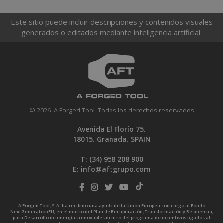
Este sitio puede incluir descripciones y contenidos visuales
generados o editados mediante inteligencia artificial.
© 2026. A Forged Tool. Todos los derechos reservados
Avenida El Florío 75.
18015. Granada. SPAIN
T: (34)
958 208 900
E:
info@aftgrupo.com
A Forged Tool, S.A. ha recibido una ayuda de la Unión Europea con cargo al Fondo
NextGenerationEU, en el marco del Plan de Recuperación, Transformación y Resiliencia,
para Desarrollo de energías renovables dentro del programa de incentivos ligados al