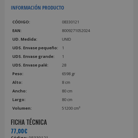
INFORMACIÓN PRODUCTO
CÓDIGO:
08330121
EAN:
8009271052024
UD. Medida:
UNID
UDS. Envase pequeño:
1
UDS. Envase grande:
1
UDS. Envase palé:
28
Peso:
6598 gr
Alto:
8 cm
Ancho:
80 cm
Largo:
80 cm
Volumen:
51200 cm³
FICHA TÉCNICA
77,00€
Código:
08330121