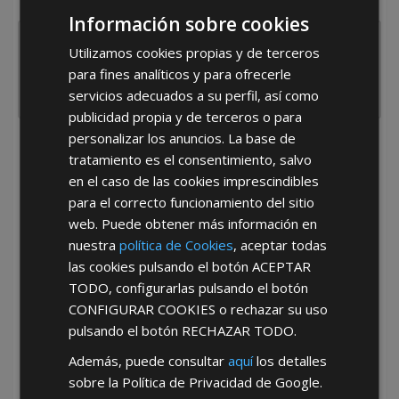
España
Portugal
Otros
Información sobre cookies
Utilizamos cookies propias y de terceros
para fines analíticos y para ofrecerle
servicios adecuados a su perfil, así como
publicidad propia y de terceros o para
personalizar los anuncios. La base de
He leído y acepto la
Política de Privacidad
tratamiento es el consentimiento, salvo
en el caso de las cookies imprescindibles
para el correcto funcionamiento del sitio
web. Puede obtener más información en
nuestra
política de Cookies
, aceptar todas
las cookies pulsando el botón
ACEPTAR
TODO
, configurarlas pulsando el botón
*Abstenerse particulares, sólo venta a tiendas y empresas minoristas y
CONFIGURAR COOKIES
o rechazar su uso
mayoristas.
pulsando el botón
RECHAZAR TODO
.
Además, puede consultar
aquí
los detalles
sobre la Política de Privacidad de Google.