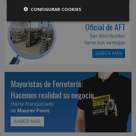
CONFIGURAR COOKIES
Hazte Distribuidor
Oficial de AFT
Ser distribuidor
tiene sus ventajas
SABER MÁS
Mayoristas de Ferretería:
Hacemos realidad su negocio
Hazte franquiciado
de
Maurer Point
SABER MÁS