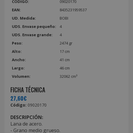
CÓDIGO:
09020170
EAN:
8435231959537
UD. Medida:
BOBI
UDS. Envase pequeño:
4
UDS. Envase grande:
4
Peso:
2474 gr
Alto:
17 cm
Ancho:
41 cm
Largo:
46 cm
Volumen:
32062 cm³
FICHA TÉCNICA
27,60€
Código:
09020170
DESCRIPCIÓN:
Lana de acero.
- Grano medio grueso.