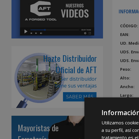
INFORMA
CÓDIGO:
EAN:
UD. Medi
UDS. Env
Hazte Distribuidor
UDS. Env
Oficial de AFT
Peso:
Alto:
Ser distribuidor
tiene sus ventajas
Ancho:
Largo:
SABER MÁS
Volumen
Información
Utilizamos cookie
Mayoristas de
a su perfil, así 
tratamiento es el