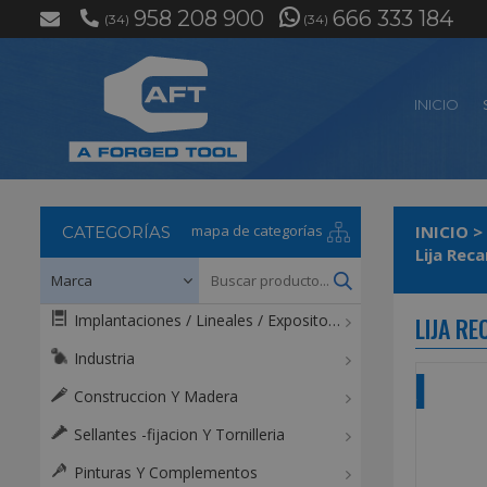
958 208 900
666 333 184
(34)
(34)
INICIO
mapa de categorías
INICIO
>
CATEGORÍAS
Lija Rec
Implantaciones / Lineales / Expositores / Mostradores
LIJA R
Industria
Construccion Y Madera
Sellantes -fijacion Y Tornilleria
Pinturas Y Complementos