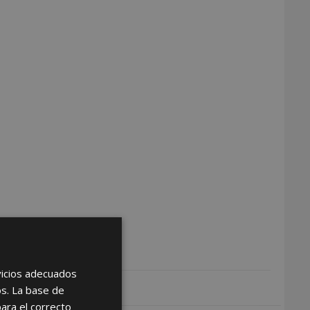
rvicios adecuados
os. La base de
para el correcto