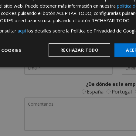
el sitio web. Puede obtener más información en nuestra
política 
REGÍSTRATE PARA HACERTE 
s cookies pulsando el botón
ACEPTAR TODO
, configurarlas pulsa
OKIES
o rechazar su uso pulsando el botón
RECHAZAR TODO
.
Desde
aquí
podrá ver todas las ventaj
onsultar
aquí
los detalles sobre la Política de Privacidad de Googl
Rellene este formulario y nos pondremos en contacto c
 COOKIES
RECHAZAR TODO
ACE
¿De dónde es la emp
España
Portugal