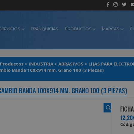
SERVICIOS
FRANQUICIAS
PRODUCTOS
MARCAS
C
Productos
>
INDUSTRIA
>
ABRASIVOS
>
LIJAS PARA ELECTR
ambio Banda 100x914 mm. Grano 100 (3 Piezas)
ECAMBIO BANDA 100X914 MM. GRANO 100 (3 PIEZAS)
FICHA
12,20
Código