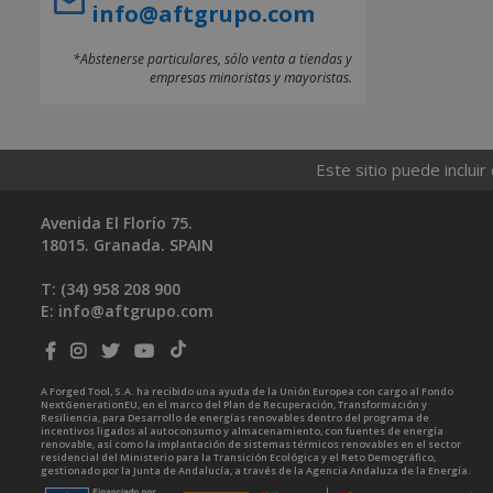
info@aftgrupo.com
*Abstenerse particulares, sólo venta a tiendas y
empresas minoristas y mayoristas.
Este sitio puede incluir
Avenida El Florío 75.
18015. Granada. SPAIN
T: (34)
958 208 900
E:
info@aftgrupo.com
A Forged Tool, S.A. ha recibido una ayuda de la Unión Europea con cargo al Fondo
NextGenerationEU, en el marco del Plan de Recuperación, Transformación y
Resiliencia, para Desarrollo de energías renovables dentro del programa de
incentivos ligados al autoconsumo y almacenamiento, con fuentes de energía
renovable, así como la implantación de sistemas térmicos renovables en el sector
residencial del Ministerio para la Transición Ecológica y el Reto Demográfico,
gestionado por la Junta de Andalucía, a través de la Agencia Andaluza de la Energía.