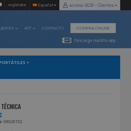
regístrate
Español
acceso B2B - Clientes
LIENTES
AFT
CONTACTO
COMPRA ONLINE
Descarga nuestra app
OPORTÁTILES
>
 TÉCNICA
€
:
09020732