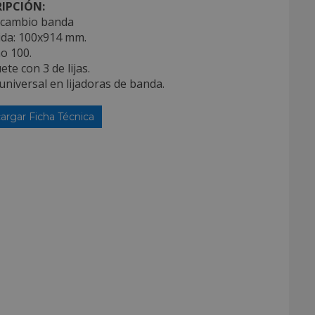
IPCIÓN:
recambio banda
ida: 100x914 mm.
o 100.
ete con 3 de lijas.
universal en lijadoras de banda.
argar Ficha Técnica