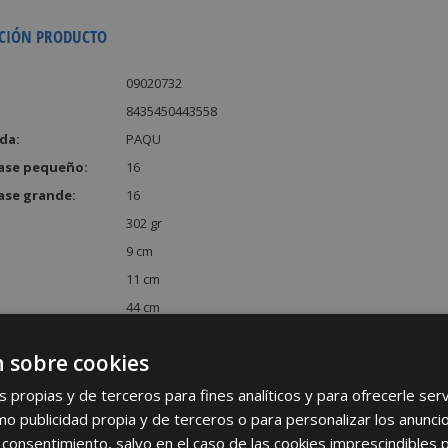
CIÓN PRODUCTO
09020732
8435450443558
da:
PAQU
ase pequeño:
16
ase grande:
16
302 gr
9 cm
11 cm
44 cm
:
4356 cm³
 sobre cookies
s propias y de terceros para fines analíticos y para ofrecerle se
como publicidad propia y de terceros o para personalizar los anunci
 consentimiento, salvo en el caso de las cookies imprescindibles 