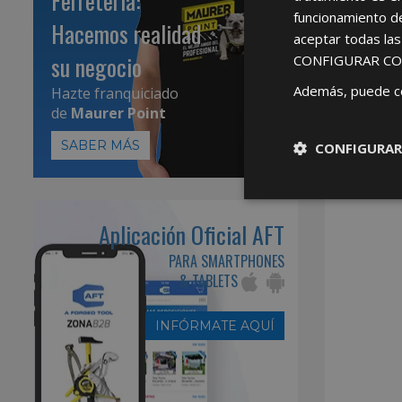
Ferretería:
funcionamiento d
Hacemos realidad
aceptar todas la
su negocio
CONFIGURAR CO
Además, puede c
Hazte franquiciado
de
Maurer Point
SABER MÁS
CONFIGURAR
Aplicación Oficial AFT
PARA SMARTPHONES
& TABLETS
INFÓRMATE AQUÍ