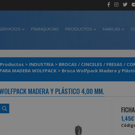
SERVICIOS
FRANQUICIAS
PRODUCTOS
MARCAS
C
Productos
>
INDUSTRIA
>
BROCAS / CINCELES / FRESAS / C
PARA MADERA WOLFPACK
>
Broca Wolfpack Madera y Plásti
WOLFPACK MADERA Y PLÁSTICO 4,00 MM.
FICHA
1,45€
Código