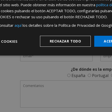
el sitio web. Puede obtener más información en nuestra
política 
REGÍSTRATE PARA HACERTE 
s cookies pulsando el botón
ACEPTAR TODO
, configurarlas pulsa
OKIES
o rechazar su uso pulsando el botón
RECHAZAR TODO
.
Desde
aquí
podrá ver todas las ventaj
onsultar
aquí
los detalles sobre la Política de Privacidad de Googl
Rellene este formulario y nos pondremos en contacto c
 COOKIES
RECHAZAR TODO
ACE
¿De dónde es la emp
España
Portugal