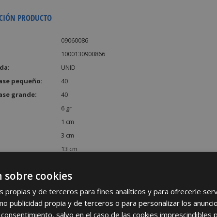
CIÓN PRODUCTO
09060086
1000130900866
da:
UNID
ase pequeño:
40
ase grande:
40
6 gr
1 cm
3 cm
13 cm
:
39 cm³
 sobre cookies
s propias y de terceros para fines analíticos y para ofrecerle se
como publicidad propia y de terceros o para personalizar los anunci
 consentimiento, salvo en el caso de las cookies imprescindibles 