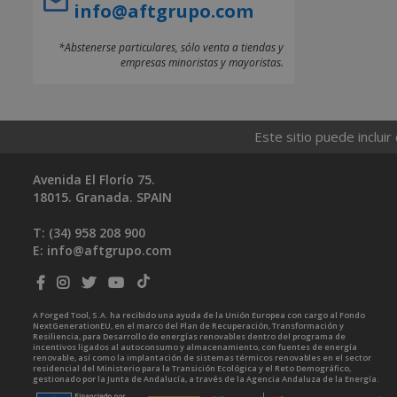
info@aftgrupo.com
*Abstenerse particulares, sólo venta a tiendas y
empresas minoristas y mayoristas.
Este sitio puede incluir
Avenida El Florío 75.
18015. Granada. SPAIN
T: (34)
958 208 900
E:
info@aftgrupo.com
A Forged Tool, S.A. ha recibido una ayuda de la Unión Europea con cargo al Fondo
NextGenerationEU, en el marco del Plan de Recuperación, Transformación y
Resiliencia, para Desarrollo de energías renovables dentro del programa de
incentivos ligados al autoconsumo y almacenamiento, con fuentes de energía
renovable, así como la implantación de sistemas térmicos renovables en el sector
residencial del Ministerio para la Transición Ecológica y el Reto Demográfico,
gestionado por la Junta de Andalucía, a través de la Agencia Andaluza de la Energía.