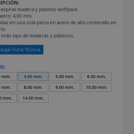
IPCIÓN:
espiral madera y plastico wolfpack.
etro: 4,00 mm.
adas en una sola pieza en acero de alto contenido en
no.
 todo tipo de maderas y plásticos.
argar Ficha Técnica
AS:
0 mm.
4.00 mm.
5.00 mm.
6.00 mm.
0 mm.
8.00 mm.
9.00 mm.
10.00 mm.
00 mm.
14.00 mm.