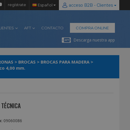
regístrate
Español
acceso B2B - Clientes
LIENTES
AFT
CONTACTO
COMPRA ONLINE
Descarga nuestra app
ORONAS
>
BROCAS
>
BROCAS PARA MADERA
>
co 4,00 mm.
 TÉCNICA
:
09060086