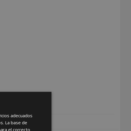
rvicios adecuados
os. La base de
para el correcto