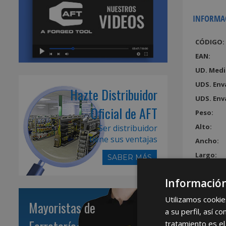
INFORMA
CÓDIGO:
EAN:
UD. Medi
UDS. Env
Hazte Distribuidor
UDS. Env
Oficial de AFT
Peso:
Alto:
Ser distribuidor
tiene sus ventajas
Ancho:
Largo:
SABER MÁS
Volumen
Información
Utilizamos cookie
Mayoristas de
a su perfil, así 
tratamiento es el