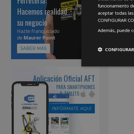
Ferretería:
funcionamiento d
Hacemos realidad
aceptar todas la
su negocio
CONFIGURAR CO
Además, puede c
Hazte franquiciado
de
Maurer Point
SABER MÁS
CONFIGURAR
Aplicación Oficial AFT
PARA SMARTPHONES
& TABLETS
INFÓRMATE AQUÍ