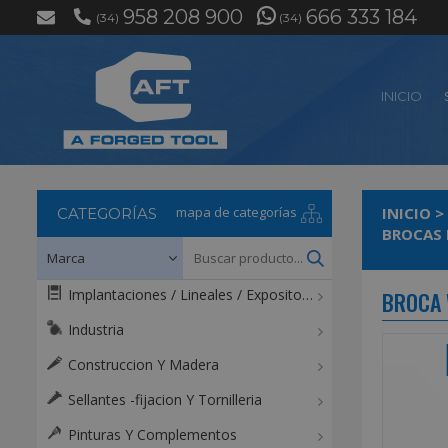
958 208 900
666 333 184
(34)
(34)
INICIO
mapa de categorías
INICIO
>
CATEGORÍAS
BROCAS 
Implantaciones / Lineales / Expositores / Mostradores
BROCA 
Industria
Construccion Y Madera
Sellantes -fijacion Y Tornilleria
Pinturas Y Complementos