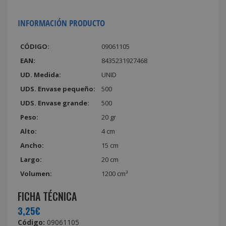
INFORMACIÓN PRODUCTO
CÓDIGO:
09061105
EAN:
8435231927468
UD. Medida:
UNID
UDS. Envase pequeño:
500
UDS. Envase grande:
500
Peso:
20 gr
Alto:
4 cm
Ancho:
15 cm
Largo:
20 cm
Volumen:
1200 cm³
FICHA TÉCNICA
3,25€
Código:
09061105