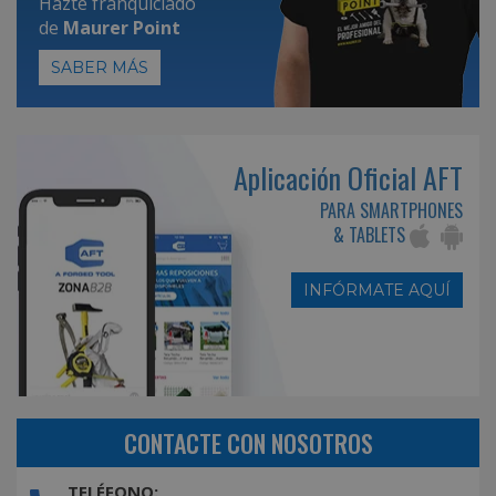
Hazte franquiciado
de
Maurer Point
SABER MÁS
Aplicación Oficial AFT
PARA SMARTPHONES
& TABLETS
INFÓRMATE AQUÍ
CONTACTE CON NOSOTROS
TELÉFONO: