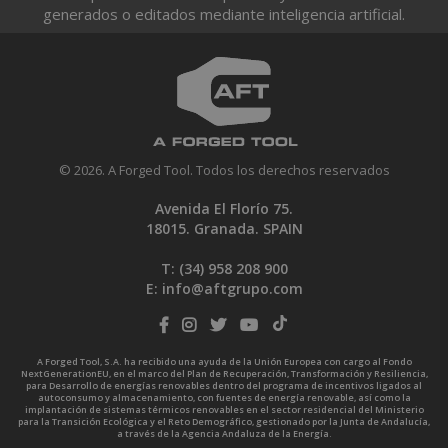
generados o editados mediante inteligencia artificial.
© 2026. A Forged Tool. Todos los derechos reservados
Avenida El Florío 75.
18015. Granada. SPAIN
T: (34)
958 208 900
E:
info@aftgrupo.com
A Forged Tool, S.A. ha recibido una ayuda de la Unión Europea con cargo al Fondo
NextGenerationEU, en el marco del Plan de Recuperación, Transformación y Resiliencia,
para Desarrollo de energías renovables dentro del programa de incentivos ligados al
autoconsumo y almacenamiento, con fuentes de energía renovable, así como la
implantación de sistemas térmicos renovables en el sector residencial del Ministerio
para la Transición Ecológica y el Reto Demográfico, gestionado por la Junta de Andalucía,
a través de la Agencia Andaluza de la Energía.