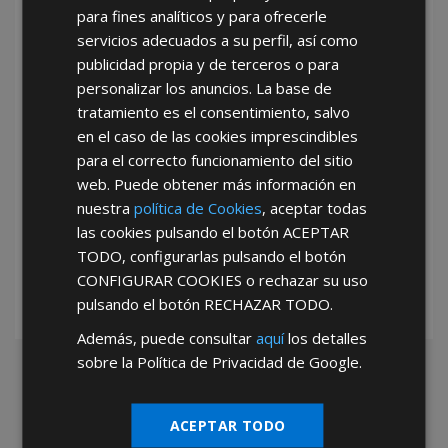
para fines analíticos y para ofrecerle
He leído y acepto la
Política de Privacidad
servicios adecuados a su perfil, así como
publicidad propia y de terceros o para
personalizar los anuncios. La base de
tratamiento es el consentimiento, salvo
en el caso de las cookies imprescindibles
para el correcto funcionamiento del sitio
web. Puede obtener más información en
*Abstenerse particulares, sólo venta a tiendas y empresas minoristas y
nuestra
política de Cookies
, aceptar todas
mayoristas.
las cookies pulsando el botón
ACEPTAR
TODO
, configurarlas pulsando el botón
CONFIGURAR COOKIES
o rechazar su uso
pulsando el botón
RECHAZAR TODO
.
Además, puede consultar
aquí
los detalles
sobre la Política de Privacidad de Google.
ACEPTAR TODO