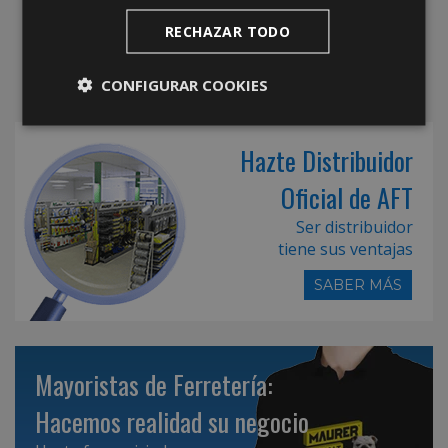
RECHAZAR TODO
CONFIGURAR COOKIES
Hazte Distribuidor
Oficial de AFT
Ser distribuidor
tiene sus ventajas
SABER MÁS
Mayoristas de Ferretería:
Hacemos realidad su negocio