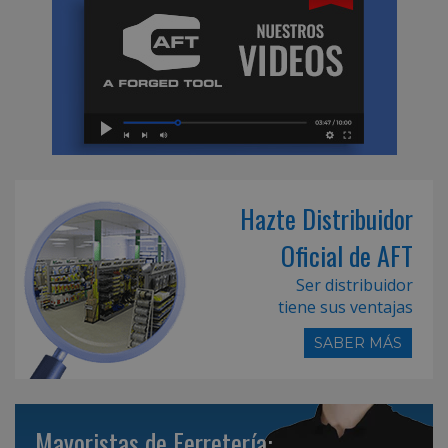
Hazte Distribuidor
Oficial de AFT
Ser distribuidor
tiene sus ventajas
SABER MÁS
Mayoristas de Ferretería: