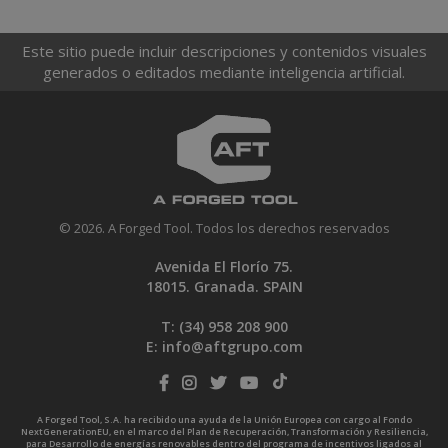
Este sitio puede incluir descripciones y contenidos visuales
generados o editados mediante inteligencia artificial.
© 2026. A Forged Tool. Todos los derechos reservados
Avenida El Florío 75.
18015. Granada. SPAIN
T: (34)
958 208 900
E:
info@aftgrupo.com
A Forged Tool, S.A. ha recibido una ayuda de la Unión Europea con cargo al Fondo
NextGenerationEU, en el marco del Plan de Recuperación, Transformación y Resiliencia,
para Desarrollo de energías renovables dentro del programa de incentivos ligados al