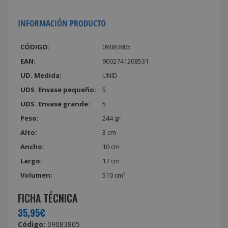
INFORMACIÓN PRODUCTO
CÓDIGO:
09083805
EAN:
9002741208531
UD. Medida:
UNID
UDS. Envase pequeño:
5
UDS. Envase grande:
5
Peso:
244 gr
Alto:
3 cm
Ancho:
10 cm
Largo:
17 cm
Volumen:
510 cm³
FICHA TÉCNICA
35,95€
Código:
09083805