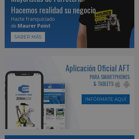
Hacemos realidad su negocio
Hazte franquiciado
de
Maurer Point
SABER MÁS
Aplicación Oficial AFT
PARA SMARTPHONES
& TABLETS
INFÓRMATE AQUÍ